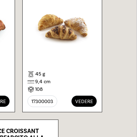
45 g
9,4 cm
108
RE
17300003
VEDERE
CE CROISSANT