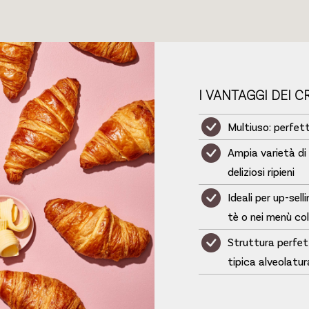
I VANTAGGI DEI 
Multiuso: perfet
Ampia varietà di 
deliziosi ripieni
Ideali per up-sel
tè o nei menù co
Struttura perfett
tipica alveolatur