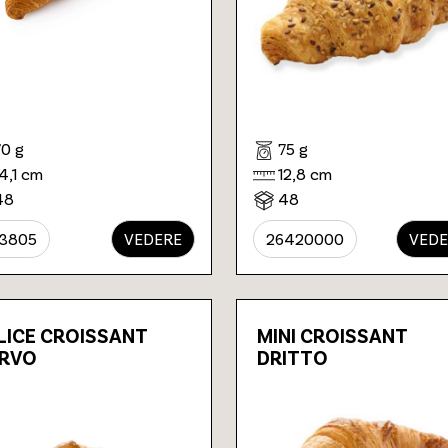
70 g
75 g
14,1 cm
12,8 cm
48
48
3805
VEDERE
26420000
VEDE
LICE CROISSANT
MINI CROISSANT
RVO
DRITTO