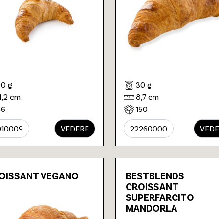
90 g
30 g
11,2 cm
8,7 cm
36
150
910009
VEDERE
22260000
VEDE
OISSANT VEGANO
BESTBLENDS
CROISSANT
SUPERFARCITO
MANDORLA