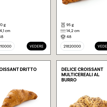
70 g
95 g
14,1 cm
14,2 cm
48
48
210000
VEDERE
21820000
VEDE
OISSANT DRITTO
DELICE CROISSANT
MULTICEREALI AL
BURRO