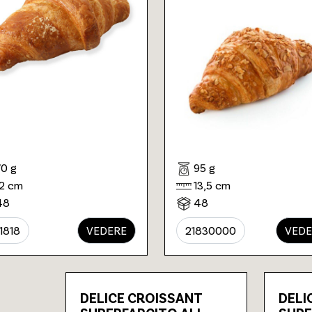
70 g
95 g
12 cm
13,5 cm
48
48
1818
VEDERE
21830000
VEDE
DELICE CROISSANT
DELI