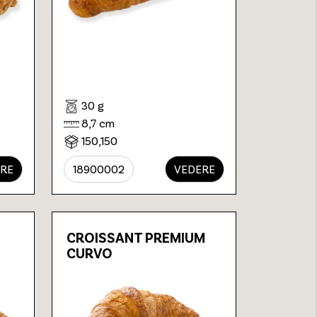
30 g
8,7 cm
150,150
RE
18900002
VEDERE
CROISSANT PREMIUM
CURVO