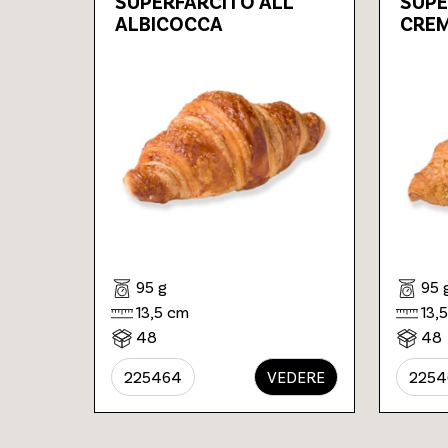
SUPERFARCITO ALL
SUPE
ALBICOCCA
CRE
95 g
95 
13,5 cm
13,
48
48
225464
VEDERE
2254