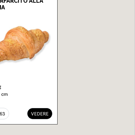
RFARCITO ALLA
MA
g
5 cm
63
VEDERE