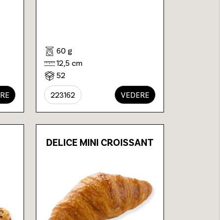
60 g
12,5 cm
52
RE
223162
VEDERE
DELICE MINI CROISSANT