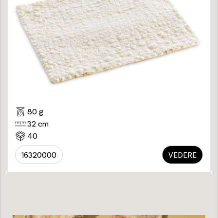
80 g
32 cm
40
16320000
VEDERE