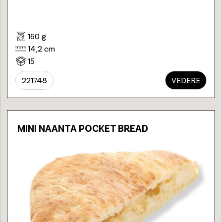
160 g
14,2 cm
15
221748
VEDERE
MINI NAANTA POCKET BREAD