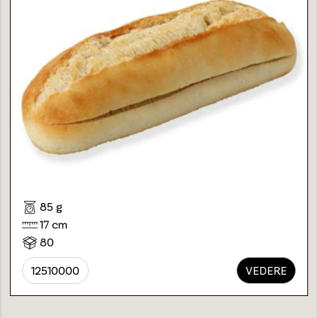
85 g
17 cm
80
12510000
VEDERE