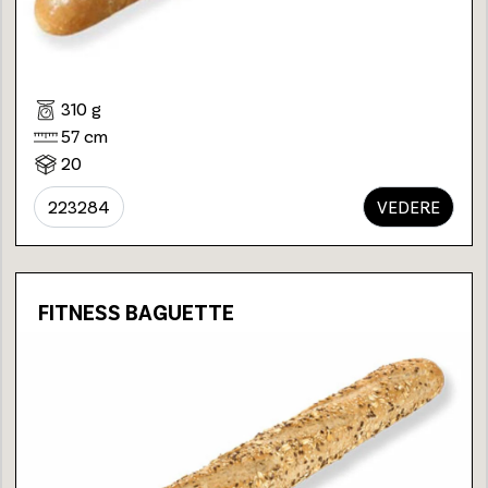
310 g
57 cm
20
223284
VEDERE
FITNESS BAGUETTE