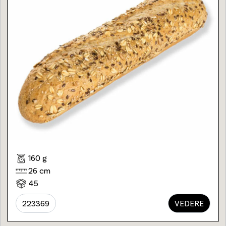
160 g
26 cm
45
223369
VEDERE