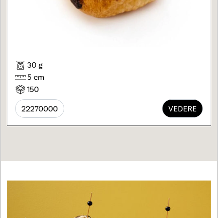
30 g
5 cm
150
22270000
VEDERE