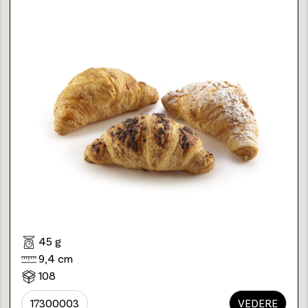
45 g
9,4 cm
108
17300003
VEDERE