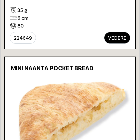
35 g
6 cm
80
224649
VEDERE
MINI NAANTA POCKET BREAD