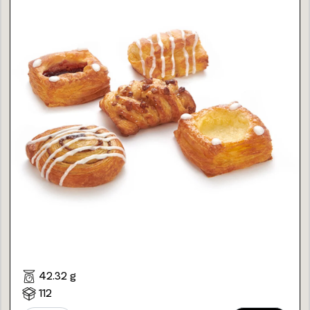
42.32 g
112