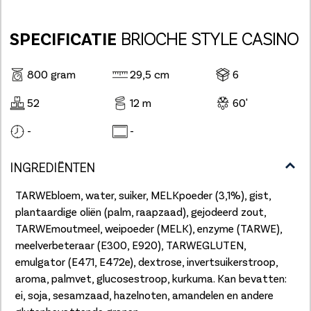
SPECIFICATIE
BRIOCHE STYLE CASINO
800 gram
29,5 cm
6
52
12 m
60'
-
-
INGREDIËNTEN
TARWEbloem, water, suiker, MELKpoeder (3,1%), gist,
plantaardige oliën (palm, raapzaad), gejodeerd zout,
TARWEmoutmeel, weipoeder (MELK), enzyme (TARWE),
meelverbeteraar (E300, E920), TARWEGLUTEN,
emulgator (E471, E472e), dextrose, invertsuikerstroop,
aroma, palmvet, glucosestroop, kurkuma. Kan bevatten:
ei, soja, sesamzaad, hazelnoten, amandelen en andere