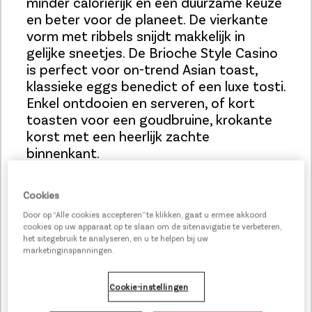
minder calorierijk en een duurzame keuze
en beter voor de planeet. De vierkante
vorm met ribbels snijdt makkelijk in
gelijke sneetjes. De Brioche Style Casino
is perfect voor on-trend Asian toast,
klassieke eggs benedict of een luxe tosti.
Enkel ontdooien en serveren, of kort
toasten voor een goudbruine, krokante
korst met een heerlijk zachte
binnenkant.
Bij dit product krijg je 7 unicoins cadeau.
Meer weten
Cookies
over ons spaarprogramma?
Door op “Alle cookies accepteren” te klikken, gaat u ermee akkoord
cookies op uw apparaat op te slaan om de sitenavigatie te verbeteren,
het sitegebruik te analyseren, en u te helpen bij uw
marketinginspanningen.
Cookie-instellingen