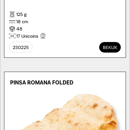
125 g
18 cm
48
17 Unicoins
230225
BEKIJK
PINSA ROMANA FOLDED