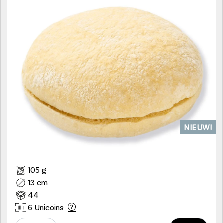
NIEUW!
105 g
13 cm
44
6 Unicoins