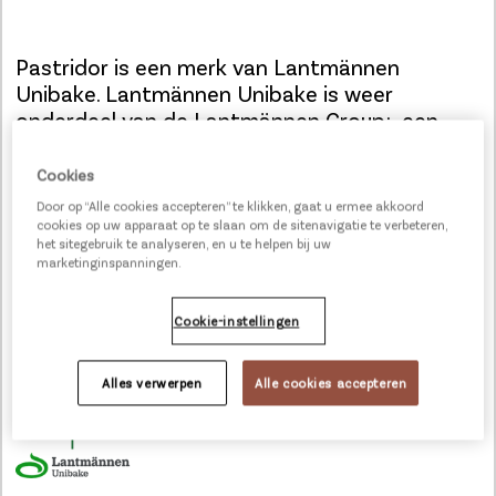
Pastridor is een merk van Lantmännen
Unibake. Lantmännen Unibake is weer
onderdeel van de Lantmännen Group; een
Zweedse landbouw coöperatie van 18.000
boeren en leider in Noord-Europa op het
Cookies
gebied van landbouw, machines, bio-energie,
Door op “Alle cookies accepteren” te klikken, gaat u ermee akkoord
vastgoed en voeding zoals bakkerijproducten.
cookies op uw apparaat op te slaan om de sitenavigatie te verbeteren,
het sitegebruik te analyseren, en u te helpen bij uw
Deze bakkerijtak heet
Lantmännen Unibake
.
marketinginspanningen.
Cookie-instellingen
Alles verwerpen
Alle cookies accepteren