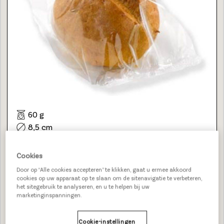
60 g
8,5 cm
24
5 Unicoins
Cookies
Door op “Alle cookies accepteren” te klikken, gaat u ermee akkoord
24680000
BEKIJK
cookies op uw apparaat op te slaan om de sitenavigatie te verbeteren,
het sitegebruik te analyseren, en u te helpen bij uw
marketinginspanningen.
GLUTENVRIJE HAMBURGER BUN
Cookie-instellingen