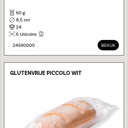
60 g
8,5 cm
24
6 Unicoins
24690000
BEKIJK
GLUTENVRIJE PICCOLO WIT