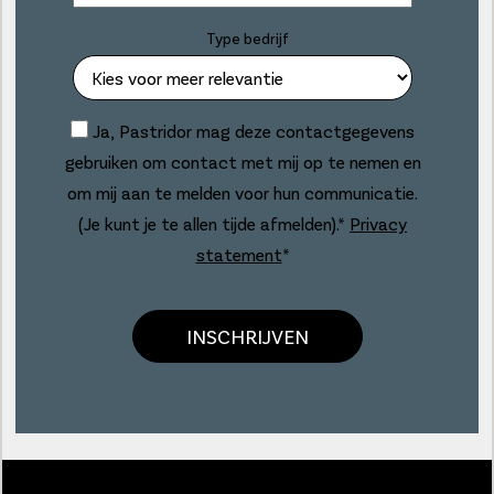
Type bedrijf
Ja, Pastridor mag deze contactgegevens
gebruiken om contact met mij op te nemen en
om mij aan te melden voor hun communicatie.
(Je kunt je te allen tijde afmelden).*
Privacy
statement
*