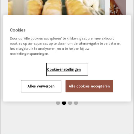
Cookies
Door op “Alle cookies accepteren” te klikken, gaat u ermee akkoord
cookies op uw apparaat op te slaan om de sitenavigatie te verbeteren,
het sitegebruik te analyseren, en u te helpen bij uw
WAT MAAKT
SCANDI PASTRY
marketinginspanningen.
ZO UNIEK?
Cookie-instellingen
ONTDEK MEER
Alles verwerpen
Alle cookies accepteren