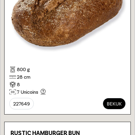
800 g
28 cm
8
7 Unicoins
227649
BEKIJK
RUSTIC HAMBURGER BUN