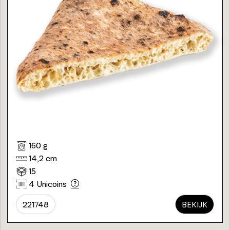
160 g
14,2 cm
15
4 Unicoins
221748
BEKIJK