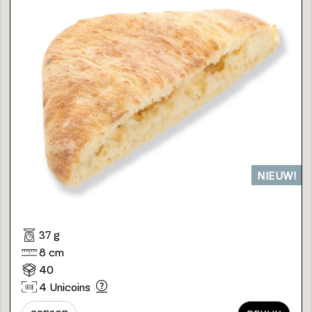
NIEUW!
37 g
8 cm
40
4 Unicoins