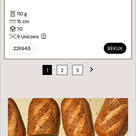
110 g
15 cm
70
9 Unicoins
226948
BEKIJK
1
2
3