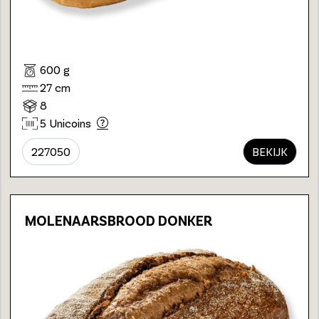
600 g
27 cm
8
5 Unicoins
227050
BEKIJK
MOLENAARSBROOD DONKER