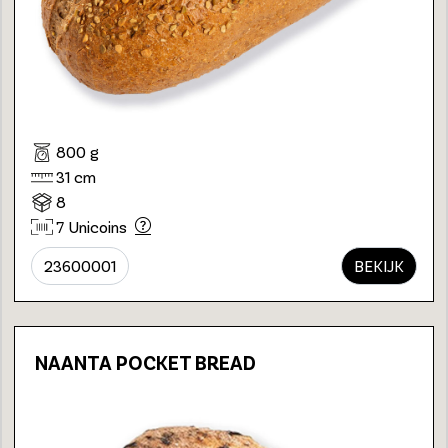
800 g
31 cm
8
7 Unicoins
23600001
BEKIJK
NAANTA POCKET BREAD