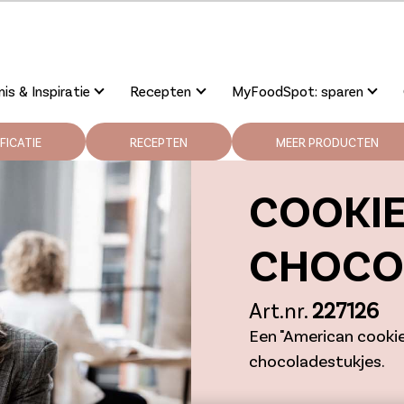
is & Inspiratie
Recepten
MyFoodSpot: sparen
FICATIE
RECEPTEN
MEER PRODUCTEN
COOKI
CHOCO
Art.nr.
227126
Een "American cooki
chocoladestukjes.