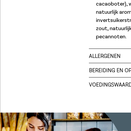
cacaoboter), w
natuurlijk aro
invertsuikerst
zout, natuurli
pecannoten.
ALLERGENEN
BEREIDING EN O
VOEDINGSWAAR