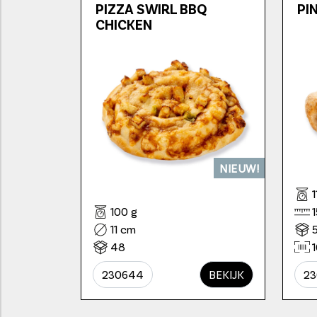
PIZZA SWIRL BBQ
PI
CHICKEN
NIEUW!
1
100 g
11 cm
48
1
230644
BEKIJK
23