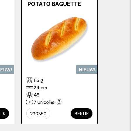
POTATO BAGUETTE
IEUW!
NIEUW!
115 g
24 cm
45
7 Unicoins
IJK
230350
BEKIJK