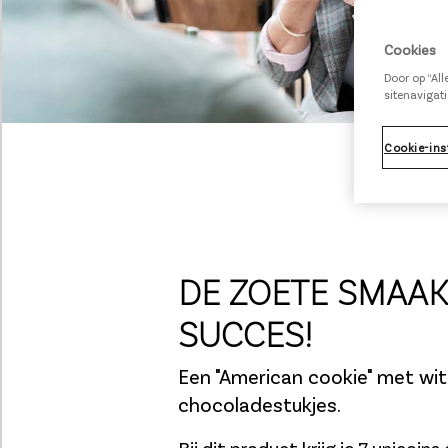
Cookies
Door op “Al
sitenavigati
Cookie-ins
DE ZOETE SMAAK
SUCCES!
Een "American cookie" met wit
chocoladestukjes.
Bij dit product krijg je 7 unicoin