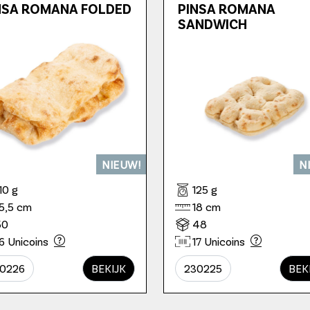
NSA ROMANA FOLDED
PINSA ROMANA
SANDWICH
NIEUW!
N
10 g
125 g
15,5 cm
18 cm
50
48
6 Unicoins
17 Unicoins
0226
BEKIJK
230225
BEK