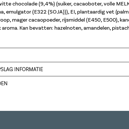
itte chocolade (9,4%) (suiker, cacaoboter, volle MEL
ma, emulgator (E322 (SOJA))), EI, plantaardig vet (palm
roop, mager cacaopoeder, rijsmiddel (E450, E500), kand
jk aroma. Kan bevatten: hazelnoten, amandelen, pista
PSLAG INFORMATIE
DEN