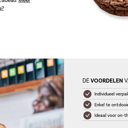
a?
DE
VOORDELEN
V
Individueel verp
Enkel te ontdooi
Ideaal voor on-t