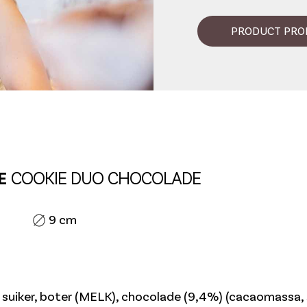
PRODUCT PRO
E
COOKIE DUO CHOCOLADE
9 cm
uiker, boter (MELK), chocolade (9,4%) (cacaomassa, s