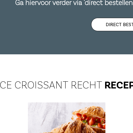
Ga hiervoor verder via 'direct bestelle
DIRECT BES
ICE CROISSANT RECHT
RECE