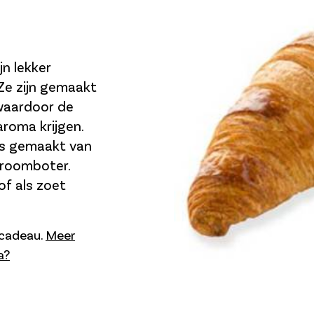
jn lekker
 Ze zijn gemaakt
 waardoor de
roma krijgen.
is gemaakt van
 roomboter.
 of als zoet
s cadeau.
Meer
a?