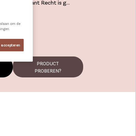
mium Croissant Recht is g...
e slaan om de
ningen.
s accepteren
PRODUCT
PROBEREN?