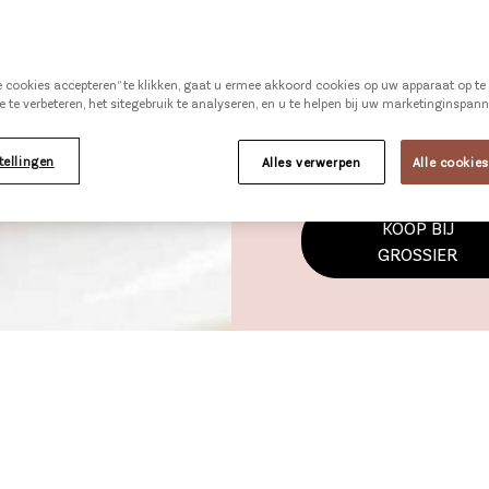
aroma krijgen. De Pre
Meer informatie
le cookies accepteren” te klikken, gaat u ermee akkoord cookies op uw apparaat op t
e te verbeteren, het sitegebruik te analyseren, en u te helpen bij uw marketinginspan
Bekijk alle specs
tellingen
Alles verwerpen
Alle cookie
KOOP BIJ
GROSSIER