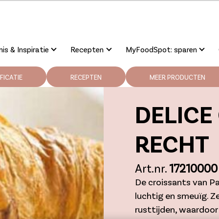
is & Inspiratie
Recepten
MyFoodSpot: sparen
FICATIE
RECEPTEN
MEER PRODUCTEN
DELICE
RECHT
Art.nr.
17210000
De croissants van Pas
luchtig en smeuïg. Z
rusttijden, waardoo