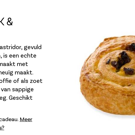
K &
stridor, gevuld
, is een echte
gemaakt met
meuïg maakt.
offie of als zoet
x van sappige
eg. Geschikt
s cadeau.
Meer
a?