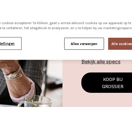
vanillepudding en rozi
is bovendien gemaa
lekker smeuïg maakt. H
le cookies accepteren” te klikken, gaat u ermee akkoord cookies op uw apparaat op t
Meer informatie
e te verbeteren, het sitegebruik te analyseren, en u te helpen bij uw marketinginspan
tellingen
Alles verwerpen
Alle cookie
Bekijk alle specs
KOOP BIJ
GROSSIER