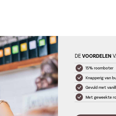
DE
VOORDELEN
V
15% roomboter
Knapperig van bu
Gevuld met vanil
Met geweekte ro