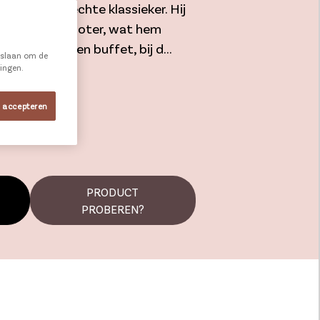
jnen, is een echte klassieker. Hij
kt met roomboter, wat hem
eerlijk op een buffet, bij d...
e slaan om de
ningen.
s accepteren
PRODUCT
PROBEREN?