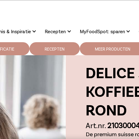
is & Inspiratie
Recepten
MyFoodSpot: sparen
FICATIE
RECEPTEN
MEER PRODUCTEN
DELICE 
KOFFIE
ROND
Art.nr.
2103000
De premium suisse r