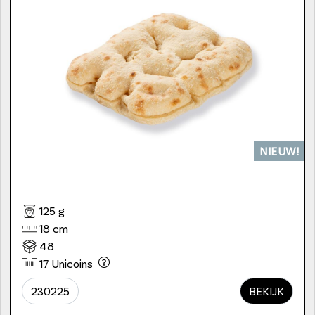
NIEUW!
125 g
18 cm
48
17 Unicoins
230225
BEKIJK