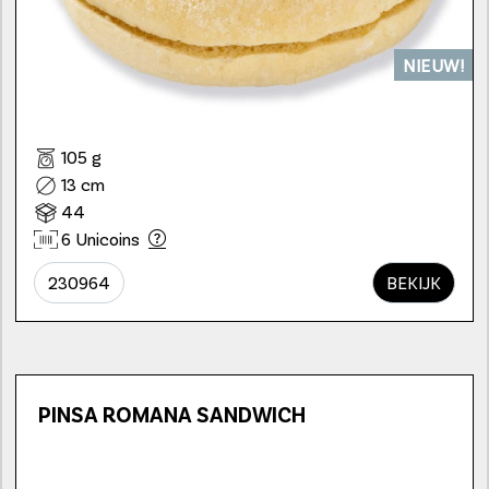
NIEUW!
105 g
13 cm
44
6 Unicoins
230964
BEKIJK
PINSA ROMANA SANDWICH