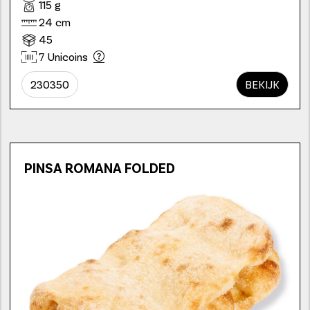
115 g
24 cm
45
7 Unicoins
230350
BEKIJK
PINSA ROMANA FOLDED