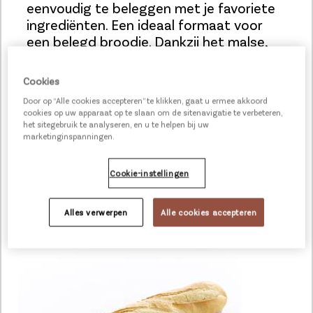
eenvoudig te beleggen met je favoriete
ingrediënten. Een ideaal formaat voor
een belegd broodje. Dankzij het malse,
luchtige kruim en de dunne, krokante
korst blijft deze baguette tot wel 3 uur
Cookies
lang heerlijk vers. Zo serveer jij eenvoudig
Door op “Alle cookies accepteren” te klikken, gaat u ermee akkoord
de ambachtelijke bakkerservaring met
cookies op uw apparaat op te slaan om de sitenavigatie te verbeteren,
versgebakken stokbrood in jouw zaak!
het sitegebruik te analyseren, en u te helpen bij uw
marketinginspanningen.
Bij dit product krijg je 5 unicoins cadeau.
Meer weten
over ons spaarprogramma?
Cookie-instellingen
Alles verwerpen
Alle cookies accepteren