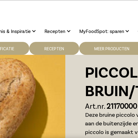
is & Inspiratie
Recepten
MyFoodSpot: sparen
FICATIE
RECEPTEN
MEER PRODUCTEN
PICCO
BRUIN
Art.nr.
21170000
Deze bruine piccolo v
aan de buitenzijde e
piccolo is gemaakt v