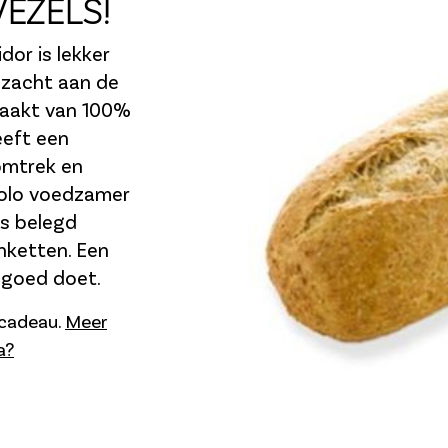
VEZELS!
dor is lekker
 zacht aan de
emaakt van 100%
eeft een
omtrek en
colo voedzamer
ls belegd
nketten. Een
d goed doet.
s cadeau.
Meer
a?