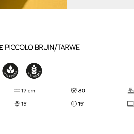
E
PICCOLO BRUIN/TARWE
17 cm
80
15'
15'