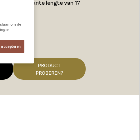
ft een constante lengte van 17
rmatie
e slaan om de
ningen.
s accepteren
PRODUCT
PROBEREN?