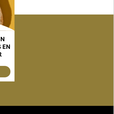
IN
 EN
R