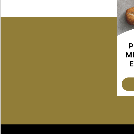
P
M
E