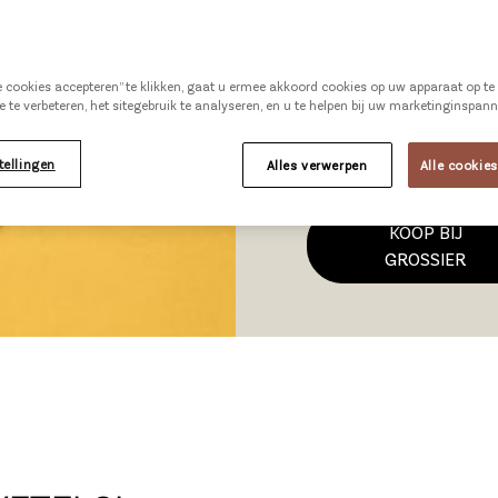
grondstoffen en hee
cm, omt...
Meer info
le cookies accepteren” te klikken, gaat u ermee akkoord cookies op uw apparaat op t
e te verbeteren, het sitegebruik te analyseren, en u te helpen bij uw marketinginspan
Bekijk alle specs
tellingen
Alles verwerpen
Alle cookie
KOOP BIJ
GROSSIER