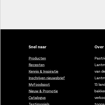
Snel naar
Over 
Producten
Pastri
Recepten
Lantm
Kennis & Inspiratie
van d
Inschrijven nieuwsbrief
Lantmä
MyFoodspot
13 lan
Nieuw & Promotie
bakker
Catalogus
verko
Testimonials
toona