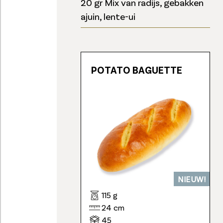
20 gr Mix van radijs, gebakken
ajuin, lente-ui
POTATO BAGUETTE
NIEUW!
115 g
24 cm
45