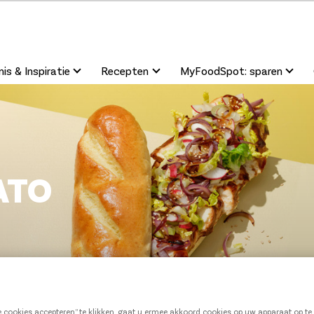
is & Inspiratie
Recepten
MyFoodSpot: sparen
ATO
le cookies accepteren” te klikken, gaat u ermee akkoord cookies op uw apparaat op t