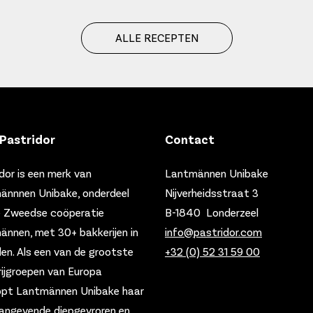
ALLE RECEPTEN
Pastridor
Contact
dor is een merk van
Lantmännen Unibake
ännnen Unibake, onderdeel
Nijverheidsstraat 3
e Zweedse coöperatie
B-1840 Londerzeel
nnen, met 30+ bakkerijen in
info@pastridor.com
den.
Als een van de grootste
+32 (0) 52 31 59 00
ijgroepen van Europa
opt Lantmännen Unibake haar
angevende diepgevroren en