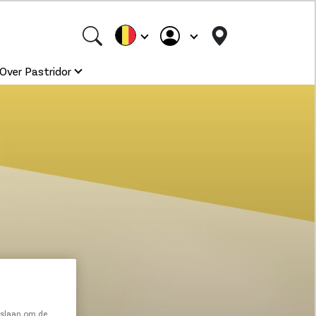
Over Pastridor
e slaan om de