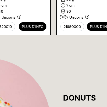
9 cm
7 cm
48
90
6 Unicoins
7 Unicoins
620010
PLUS D'INFO
21680000
PLUS D'I
DONUTS