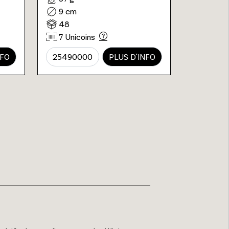
9 cm
48
7 Unicoins
NFO
25490000
PLUS D'INFO