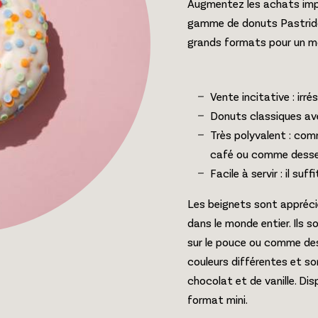
Augmentez les achats impul
gamme de donuts Pastridor
grands formats pour un m
Vente incitative : irr
Donuts classiques ave
Très polyvalent : co
café ou comme desse
Facile à servir : il suf
Les beignets sont appréc
dans le monde entier. Ils 
sur le pouce ou comme des
couleurs différentes et so
chocolat et de vanille. Dis
format mini.