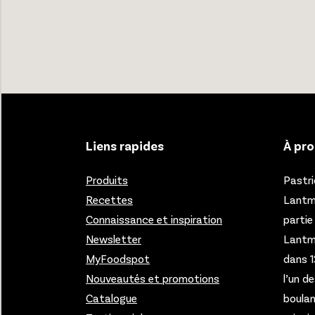
Liens rapides
À pro
Produits
Pastri
Recettes
Lantmä
Connaissance et inspiration
partie
Newsletter
Lantm
MyFoodspot
dans 1
Nouveautés et promotions
l’un d
Catalogue
boulan