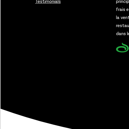
Testimonials
princi
frais 
la ven
restau
dans l