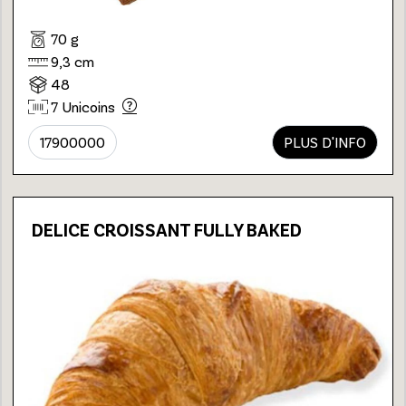
70 g
9,3 cm
48
7 Unicoins
17900000
PLUS D'INFO
DELICE CROISSANT FULLY BAKED