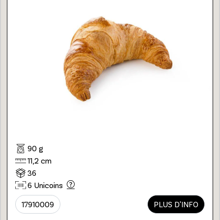
90 g
11,2 cm
36
6 Unicoins
17910009
PLUS D'INFO