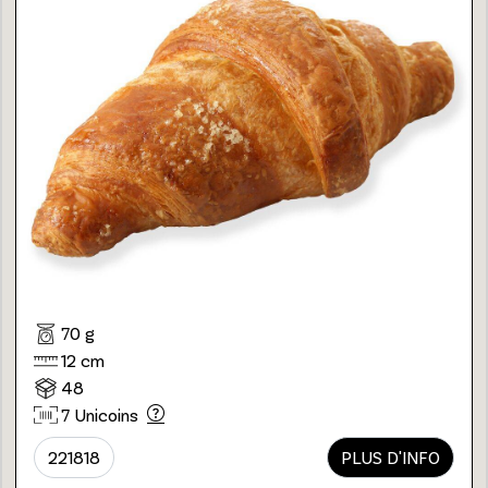
70 g
12 cm
48
7 Unicoins
221818
PLUS D'INFO