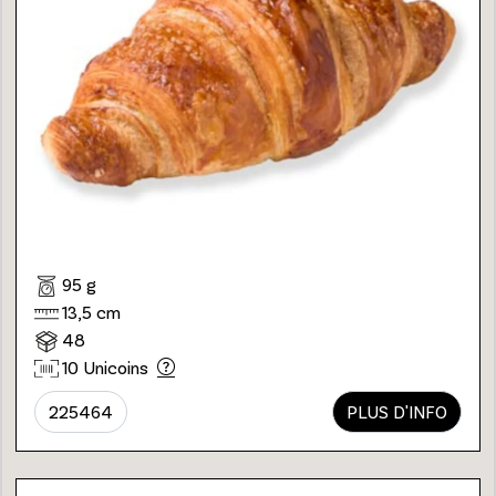
95 g
13,5 cm
48
10 Unicoins
225464
PLUS D'INFO