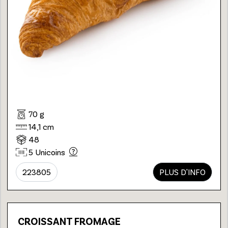
70 g
14,1 cm
48
5 Unicoins
223805
PLUS D'INFO
CROISSANT FROMAGE