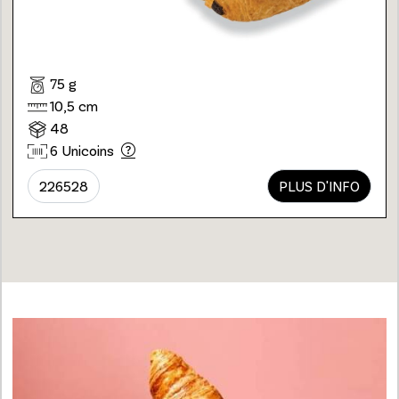
75 g
10,5 cm
48
6 Unicoins
226528
PLUS D'INFO