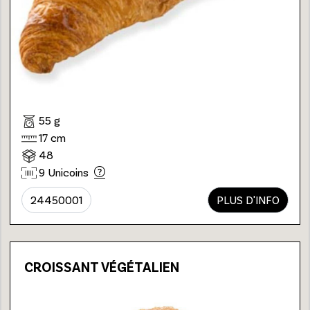
55 g
17 cm
48
9 Unicoins
24450001
PLUS D'INFO
CROISSANT VÉGÉTALIEN