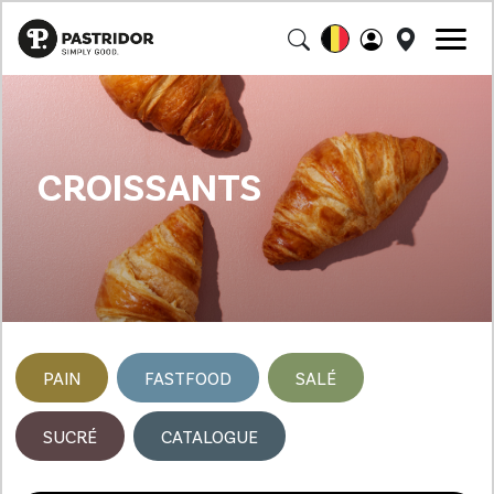
CROISSANTS
PAIN
FASTFOOD
SALÉ
SUCRÉ
CATALOGUE