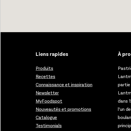
Liens rapides
À pro
Produits
Pastri
Recettes
Lantmä
Connaissance et inspiration
partie
Newsletter
Lantm
MyFoodspot
dans 1
Nouveautés et promotions
l’un d
Catalogue
boulan
Testimonials
princi