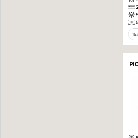
15
PI