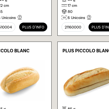
22 cm
17 cm
55
80
5 Unicoins
6 Unicoins
510004
PLUS D'INFO
21160000
PLUS D'I
CCOLO BLANC
PLUS PICCOLO BLAN
55 g
85 g