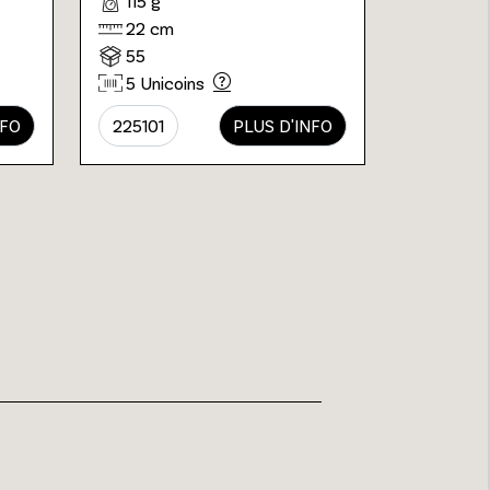
115 g
22 cm
55
5 Unicoins
NFO
225101
PLUS D'INFO