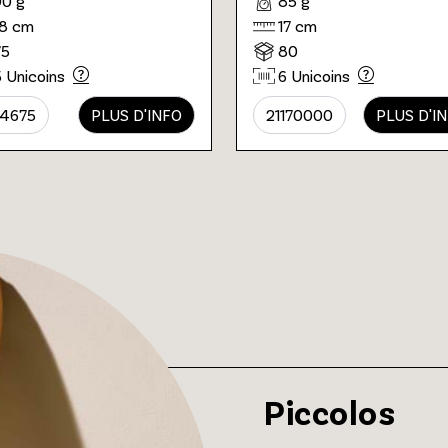
90 g
85 g
18 cm
17 cm
75
80
5 Unicoins
6 Unicoins
4675
PLUS D'INFO
21170000
PLUS D'I
Piccolos