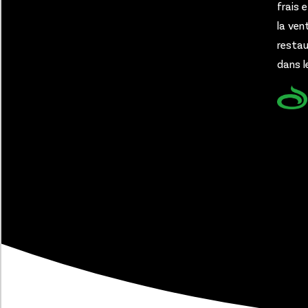
frais 
la ven
restau
dans l