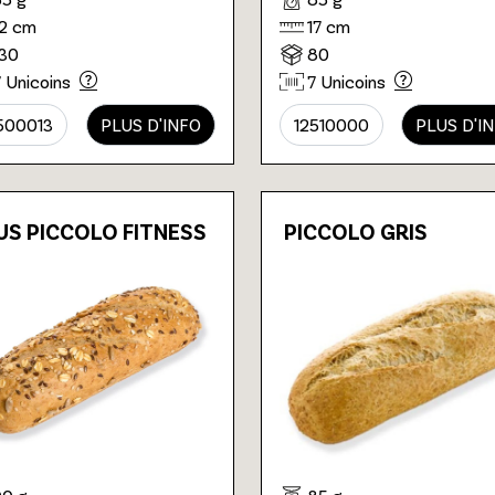
12 cm
17 cm
130
80
7 Unicoins
7 Unicoins
500013
PLUS D'INFO
12510000
PLUS D'I
US PICCOLO FITNESS
PICCOLO GRIS