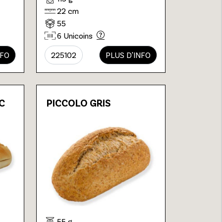
22 cm
55
6 Unicoins
NFO
225102
PLUS D'INFO
C
PICCOLO GRIS
55 g