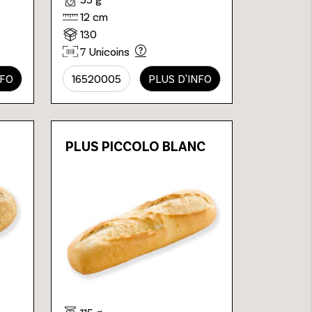
12 cm
130
7 Unicoins
NFO
16520005
PLUS D'INFO
PLUS PICCOLO BLANC