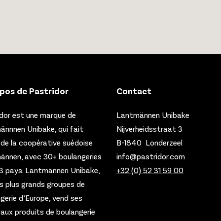
pos de Pastridor
Contact
dor est une marque de
Lantmännen Unibake
nnnen Unibake, qui fait
Nijverheidsstraat 3
 de la coopérative suédoise
B-1840 Londerzeel
ännen, avec 30+ boulangeries
info@pastridor.com
3 pays.
Lantmännen Unibake,
+32 (0) 52 31 59 00
es plus grands groupes de
gerie d’Europe, vend ses
paux produits de boulangerie