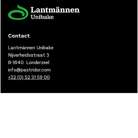
Contact
Lantmännen Unibake
Nijverheidsstraat 3
B-1840 Londerzeel
info@pastridor.com
+32 (0) 52 31 59 00
Privacy
Cookies
Privacy
Conditions MyFoodSpot
Manage cookies
2024 © Lantmannen Unibake.