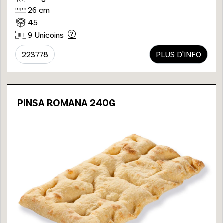
26 cm
45
9 Unicoins
223778
PLUS D'INFO
PINSA ROMANA 240G