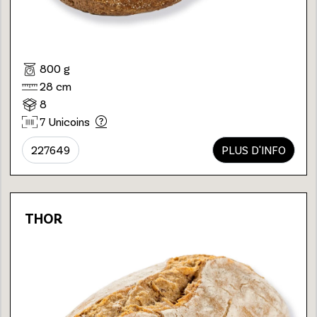
800 g
28 cm
8
7 Unicoins
227649
PLUS D'INFO
THOR