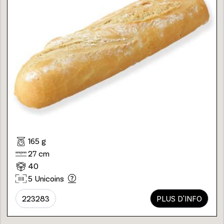
165 g
27 cm
40
5 Unicoins
223283
PLUS D'INFO