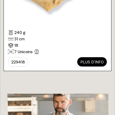
240 g
31 cm
18
7 Unicoins
229418
PLUS D'INFO