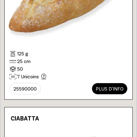
125 g
25 cm
50
7 Unicoins
25590000
PLUS D'INFO
CIABATTA