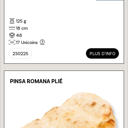
125 g
18 cm
48
17 Unicoins
230225
PLUS D'INFO
PINSA ROMANA PLIÉ