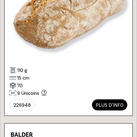
110 g
15 cm
70
9 Unicoins
226948
PLUS D'INFO
BALDER