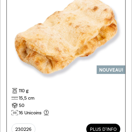
NOUVEAU!
110 g
15,5 cm
50
16 Unicoins
230226
PLUS D'INFO