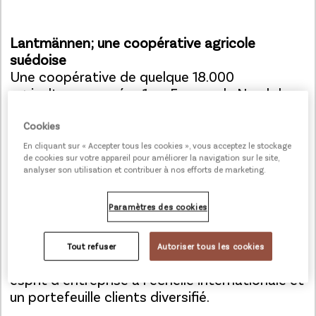
Lantmännen; une coopérative agricole
suédoise
Une coopérative de quelque 18.000
agriculteurs, numéro 1 en Europe du Nord dans
les domaines de l’agriculture, des machines,
de la bioénergie et des produits alimentaires.
Cookies
S’appuyant sur les terres agricoles,
En cliquant sur « Accepter tous les cookies », vous acceptez le stockage
Lantmännen crée de la valeur tout au long de
de cookies sur votre appareil pour améliorer la navigation sur le site,
analyser son utilisation et contribuer à nos efforts de marketing.
la chaîne : du champ à l’assiette. Le groupe
compte cinq secteurs.
Lantmännen Unibake
Paramètres des cookies
mène des recherches spécifiques pour
stimuler l’innovation dans le secteur
alimentaire. Cela se traduit par une expertise
Tout refuser
Autoriser tous les cookies
polyvalente en matière de boulangerie, un
esprit d’entreprise à l’échelle internationale et
un portefeuille clients diversifié.