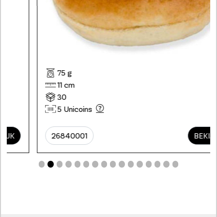
75 g
11 cm
30
5 Unicoins
26840001
BEKIJK