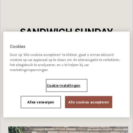
SANDWICH SUNDAY
HORECASPECIAL
Cookies
RECEPTEN
Door op “Alle cookies accepteren” te klikken, gaat u ermee akkoord
cookies op uw apparaat op te slaan om de sitenavigatie te verbeteren,
het sitegebruik te analyseren, en u te helpen bij uw
Naast het proeven van heerlijke broodjes in de Nederlandse
marketinginspanningen.
horeca, gaat Broodjestester tegenwoordig ook zelf aan de
slag met recepten van de meest geliefde en on-trend
Cookie-instellingen
broodjes. En bij een goed recept hoort natuurlijk een
kwalitatief, smaakvol broodje. Onlangs heeft
Alles verwerpen
Alle cookies accepteren
Broodjestester daarom verschillende recepten gemaakt
met Pastridor brood!