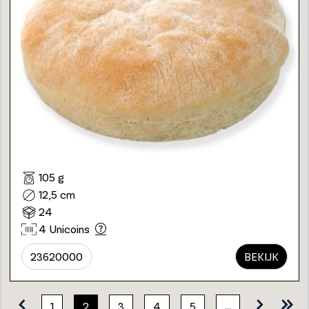
105 g
12,5 cm
24
4 Unicoins
23620000
BEKIJK
1
2
3
4
5
…