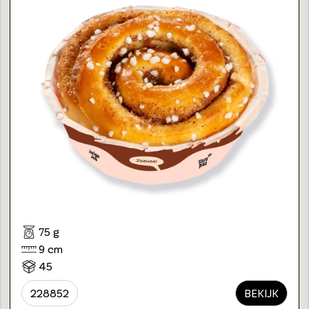
75 g
9 cm
45
228852
BEKIJK