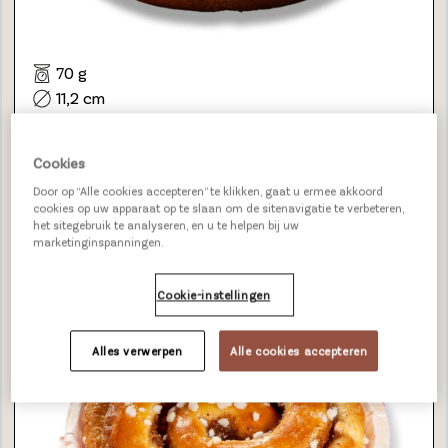
70 g
11,2 cm
45
4 Unicoins
Cookies
226426
BEKIJK
Door op “Alle cookies accepteren” te klikken, gaat u ermee akkoord
cookies op uw apparaat op te slaan om de sitenavigatie te verbeteren,
het sitegebruik te analyseren, en u te helpen bij uw
marketinginspanningen.
CINNAMON SCANDI SWIRL
Cookie-instellingen
Alles verwerpen
Alle cookies accepteren