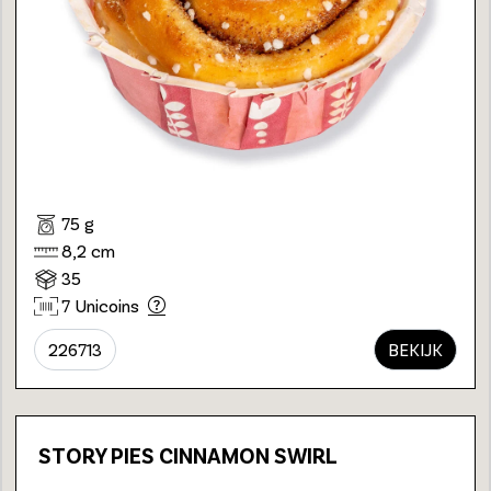
75 g
8,2 cm
35
7 Unicoins
226713
BEKIJK
STORY PIES CINNAMON SWIRL