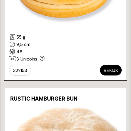
55 g
9,5 cm
48
3 Unicoins
227153
BEKIJK
RUSTIC HAMBURGER BUN