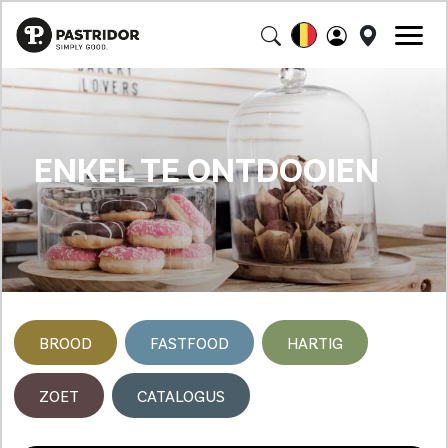
ENKEL TE ONTDOOIEN
BROOD
FASTFOOD
HARTIG
ZOET
CATALOGUS