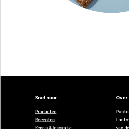
Snel naar
Over 
Producten
Pastri
Recepten
Lantm
Kennis & Inspiratie
van d