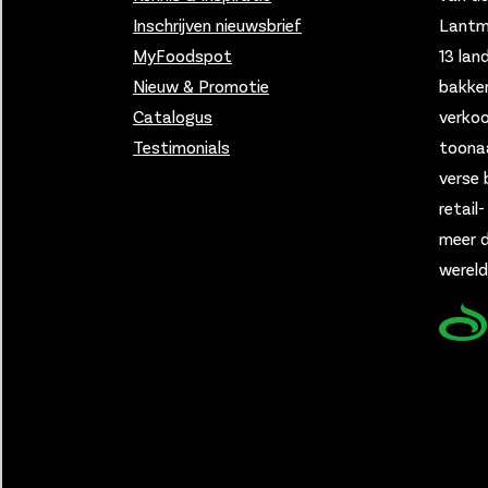
Inschrijven nieuwsbrief
Lantmä
MyFoodspot
13 lan
Nieuw & Promotie
bakker
Catalogus
verko
Testimonials
toona
verse 
retail
meer d
wereld