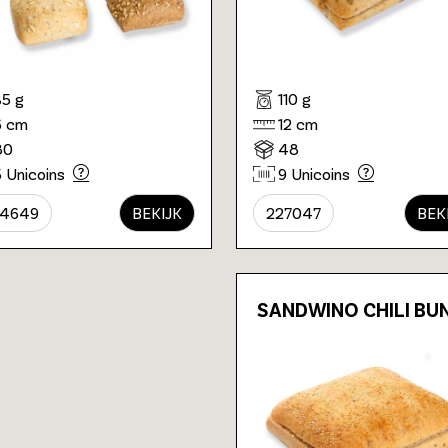
35 g
110 g
6 cm
12 cm
80
48
5 Unicoins
9 Unicoins
24649
BEKIJK
227047
BEK
SANDWINO CHILI BU