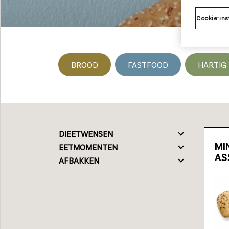
Cookie-ins
BROOD
FASTFOOD
HARTIG
Loading...
DIEETWENSEN
MI
EETMOMENTEN
AS
AFBAKKEN