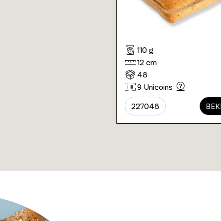
110 g
12 cm
48
9 Unicoins
227048
BEK