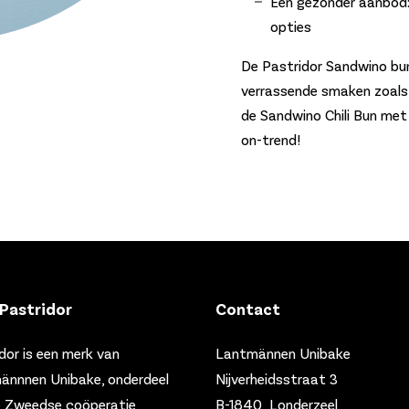
Een gezonder aanbod: 
opties
De Pastridor Sandwino bun
verrassende smaken zoals
de Sandwino Chili Bun met 
on-trend!
Pastridor
Contact
dor is een merk van
Lantmännen Unibake
ännnen Unibake, onderdeel
Nijverheidsstraat 3
e Zweedse coöperatie
B-1840 Londerzeel