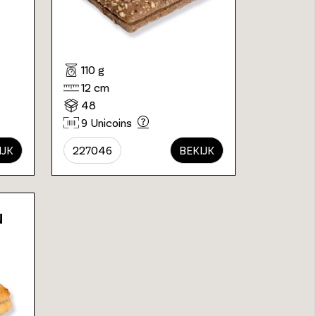
110 g
12 cm
48
9 Unicoins
IJK
227046
BEKIJK
N