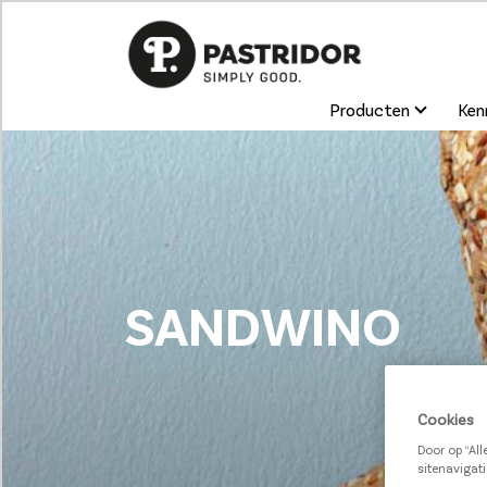
Producten
Kenn
SANDWINO
Cookies
Door op “Al
sitenavigati