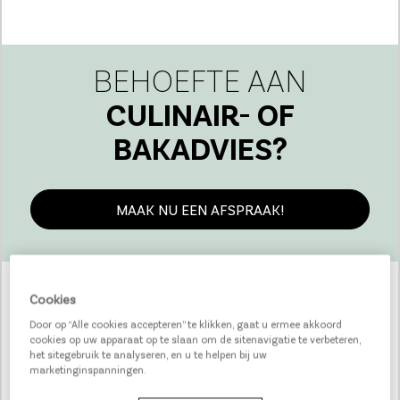
BEHOEFTE AAN
CULINAIR- OF
BAKADVIES?
MAAK NU EEN AFSPRAAK!
Cookies
ONZE
CHEFS
Door op “Alle cookies accepteren” te klikken, gaat u ermee akkoord
cookies op uw apparaat op te slaan om de sitenavigatie te verbeteren,
het sitegebruik te analyseren, en u te helpen bij uw
marketinginspanningen.