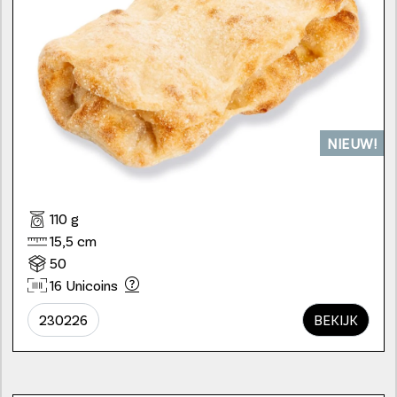
NIEUW!
110 g
15,5 cm
50
16 Unicoins
230226
BEKIJK