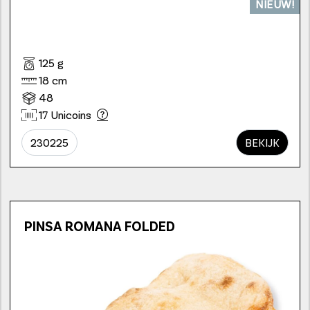
NIEUW!
125 g
18 cm
48
17 Unicoins
230225
BEKIJK
PINSA ROMANA FOLDED