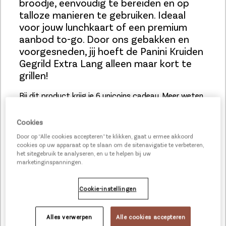
broodje, eenvoudig te bereiden en op
talloze manieren te gebruiken. Ideaal
voor jouw lunchkaart of een premium
aanbod to-go. Door ons gebakken en
voorgesneden, jij hoeft de Panini Kruiden
Gegrild Extra Lang alleen maar kort te
grillen!
Bij dit product krijg je 6 unicoins cadeau.
Meer weten
over ons spaarprogramma?
Cookies
Door op “Alle cookies accepteren” te klikken, gaat u ermee akkoord
cookies op uw apparaat op te slaan om de sitenavigatie te verbeteren,
het sitegebruik te analyseren, en u te helpen bij uw
marketinginspanningen.
Cookie-instellingen
Jouw voordeel
Alles verwerpen
Alle cookies accepteren