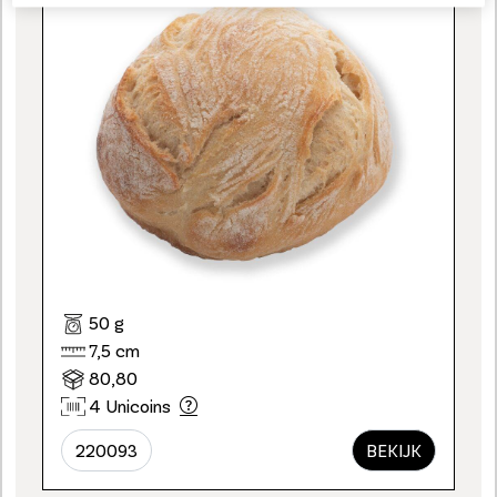
50 g
7,5 cm
80,80
4 Unicoins
220093
BEKIJK