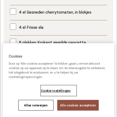
4 el Gesneden cherrytomaten, in blokjes
4 el Frisse sla
8 plakken Krokant gegrilde pancetta
Cookies
3 el Bieslook, gesnipperd
Door op “Alle cookies accepteren” te klikken, gaat u ermee akkoord
cookies op uw apparaat op te slaan om de sitenavigatie te verbeteren,
een scheutje Phase
het sitegebruik te analyseren, en u te helpen bij uw
marketinginspanningen.
Cookie-instellingen
RUSTIEK MIDI ROZENBROODJE WIT
Alles verwerpen
Alle cookies accepteren