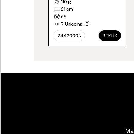
110 g
21 cm
65
7 Unicoins
24420003
BEKIJK
Maa