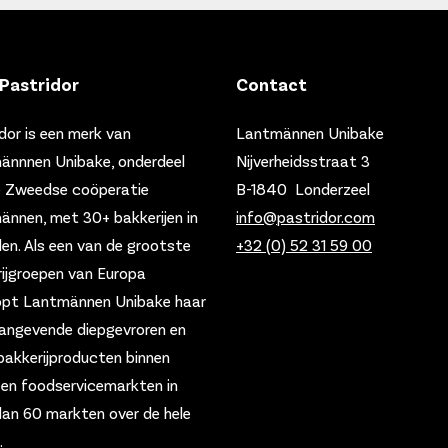
Pastridor
Contact
dor is een merk van
Lantmännen Unibake
ännnen Unibake, onderdeel
Nijverheidsstraat 3
e Zweedse coöperatie
B-1840 Londerzeel
nnen, met 30+ bakkerijen in
info@pastridor.com
den.
Als een van de grootste
+32 (0) 52 31 59 00
ijgroepen van Europa
opt Lantmännen Unibake haar
angevende diepgevroren en
bakkerijproducten binnen
- en foodservicemarkten in
an 60 markten over de hele
.