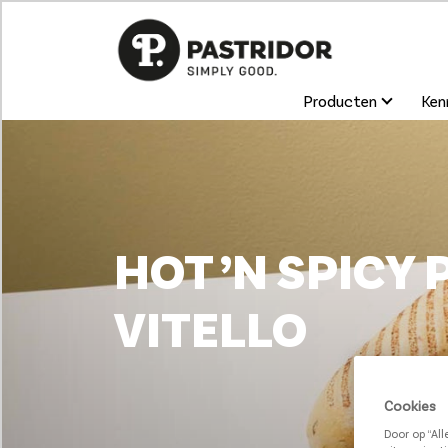
Producten
Kenn
HOT ’N SPICY 
VITELLO
Cookies
Door op “Al