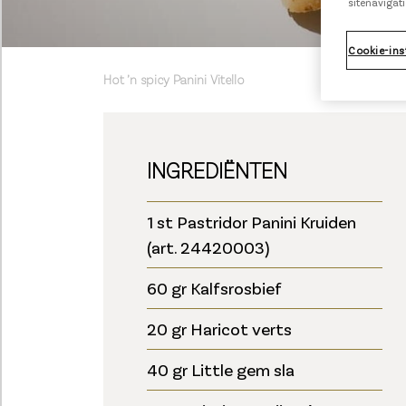
sitenavigati
Cookie-ins
Hot ’n spicy Panini Vitello
INGREDIËNTEN
1 st Pastridor Panini Kruiden
(art. 24420003)
60 gr Kalfsrosbief
20 gr Haricot verts
40 gr Little gem sla