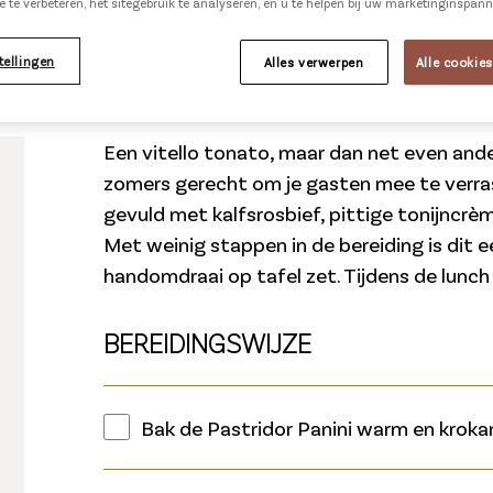
e te verbeteren, het sitegebruik te analyseren, en u te helpen bij uw marketinginspan
tellingen
Alles verwerpen
Alle cookie
Een vitello tonato, maar dan net even ander
zomers gerecht om je gasten mee te verras
gevuld met kalfsrosbief, pittige tonijncrème
Met weinig stappen in de bereiding is dit e
handomdraai op tafel zet. Tijdens de lunch o
BEREIDINGSWIJZE
Bak de Pastridor Panini warm en krokan