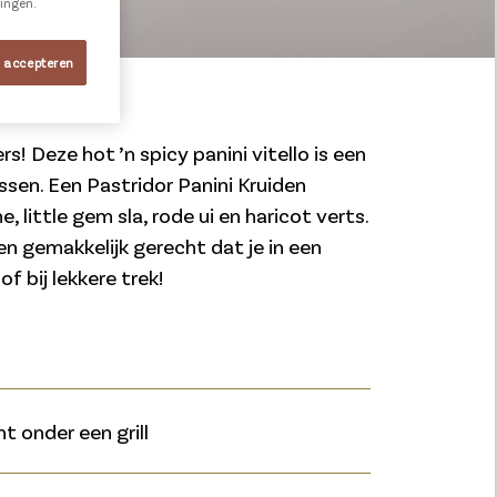
ningen.
s accepteren
s! Deze hot ’n spicy panini vitello is een
sen. Een Pastridor Panini Kruiden
, little gem sla, rode ui en haricot verts.
en gemakkelijk gerecht dat je in een
f bij lekkere trek!
t onder een grill