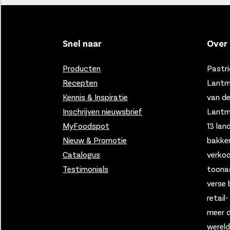
Snel naar
Over 
Producten
Pastri
Recepten
Lantm
Kennis & Inspiratie
van d
Inschrijven nieuwsbrief
Lantmä
MyFoodspot
13 lan
Nieuw & Promotie
bakker
Catalogus
verko
Testimonials
toona
verse 
retail
meer d
wereld