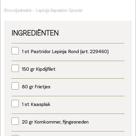
Broodjestester - Lepinja Kapsalon Special
INGREDIËNTEN
1 st Pastridor Lepinja Rond (art. 229460)
150 gr Kipdijfilet
80 gr Frietjes
1 st Kaasplak
20 gr Komkommer, fijngesneden