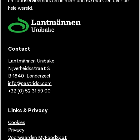
en foodservicemarkten in meer dan 60 markten over de
hele wereld.
Contact
Lantmännen Unibake
Nijverheidsstraat 3
B-1840 Londerzeel
info@pastridor.com
+32 (0) 52 31 59 00
Links & Privacy
Cookies
Privacy
Voorwaarden MyFoodSpot