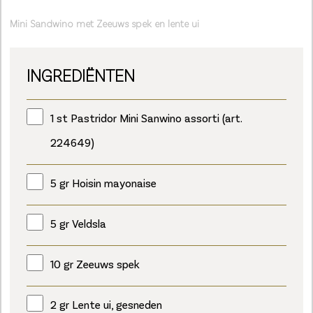
Mini Sandwino met Zeeuws spek en lente ui
INGREDIËNTEN
1 st Pastridor Mini Sanwino assorti (art.
224649)
5 gr Hoisin mayonaise
5 gr Veldsla
10 gr Zeeuws spek
2 gr Lente ui, gesneden