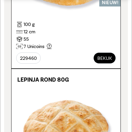
NIEUW!
100 g
12 cm
55
7 Unicoins
229460
BEKIJK
LEPINJA ROND 80G