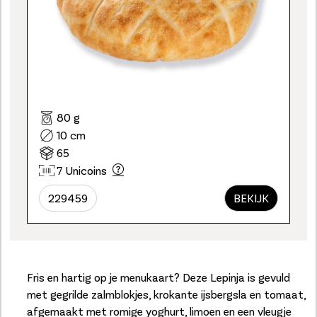
80 g
10 cm
65
7 Unicoins
229459
BEKIJK
Fris en hartig op je menukaart? Deze Lepinja is gevuld
met gegrilde zalmblokjes, krokante ijsbergsla en tomaat,
afgemaakt met romige yoghurt, limoen en een vleugje