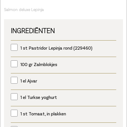
Salmon deluxe Lepinja
INGREDIËNTEN
1 st Pastridor Lepinja rond (229460)
100 gr Zalmblokjes
1 el Ajvar
1 el Turkse yoghurt
1 st Tomaat, in plakken