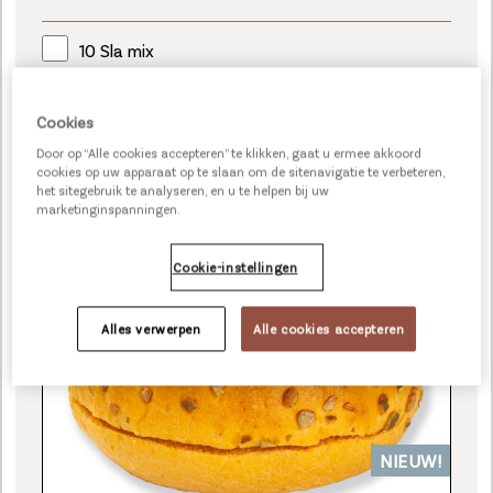
10 Sla mix
Cookies
Door op “Alle cookies accepteren” te klikken, gaat u ermee akkoord
cookies op uw apparaat op te slaan om de sitenavigatie te verbeteren,
SWEET POTATO HAMBURGER BUN
het sitegebruik te analyseren, en u te helpen bij uw
marketinginspanningen.
Cookie-instellingen
Alles verwerpen
Alle cookies accepteren
NIEUW!