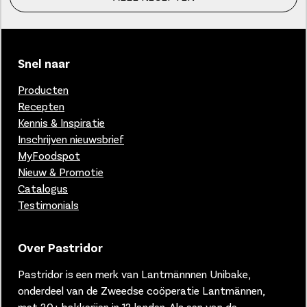
Snel naar
Producten
Recepten
Kennis & Inspiratie
Inschrijven nieuwsbrief
MyFoodspot
Nieuw & Promotie
Catalogus
Testimonials
Over Pastridor
Pastridor is een merk van
Lantmännnen Unibake,
onderdeel van de Zweedse coöperatie Lantmännen,
met 30+ bakkerijen in 13 landen.
Als een van de