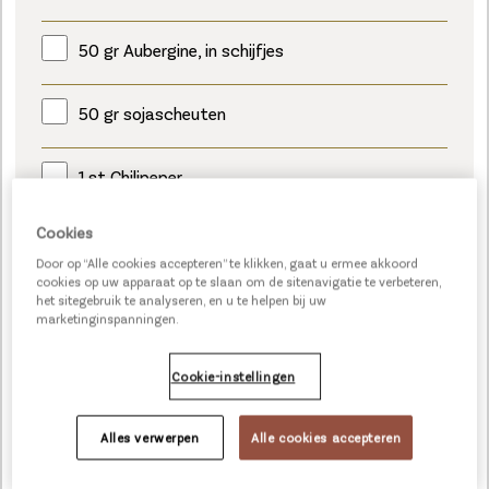
50 gr Aubergine, in schijfjes
50 gr sojascheuten
1 st Chilipeper
Cookies
1 dl Hellmann’s Real mayonaise
Door op “Alle cookies accepteren” te klikken, gaat u ermee akkoord
cookies op uw apparaat op te slaan om de sitenavigatie te verbeteren,
15 gr Knorr Primerba Curry
het sitegebruik te analyseren, en u te helpen bij uw
marketinginspanningen.
60 gr Ijsbergsla
Cookie-instellingen
Bladspinazie
Alles verwerpen
Alle cookies accepteren