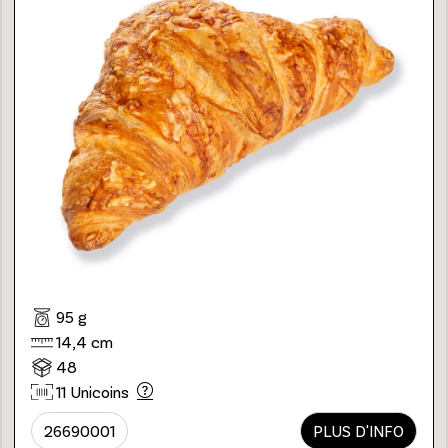
95 g
14,4 cm
48
11 Unicoins
26690001
PLUS D'INFO