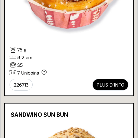
75 g
8,2 cm
35
7 Unicoins
226713
PLUS D'INFO
SANDWINO SUN BUN