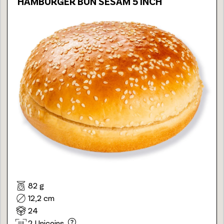
HAMBURGER BUN SESAM 5 INCH
82 g
12,2 cm
24
2 Unicoins