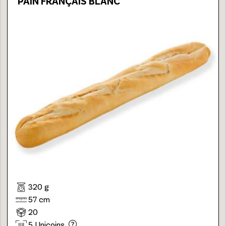
PAIN FRANÇAIS BLANC
320 g
57 cm
20
5 Unicoins