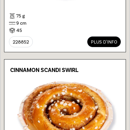
75 g
9 cm
45
228852
PLUS D'INFO
CINNAMON SCANDI SWIRL