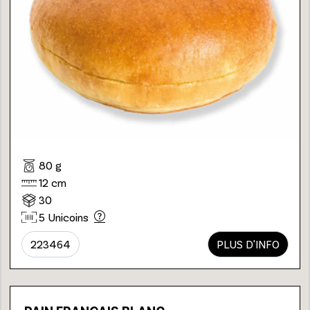
80 g
12 cm
30
5 Unicoins
223464
PLUS D'INFO