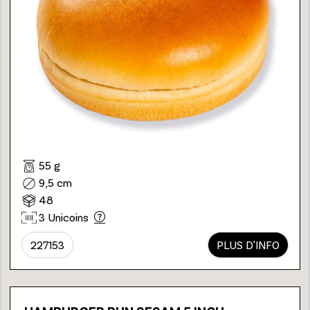
55 g
9,5 cm
48
3 Unicoins
227153
PLUS D'INFO