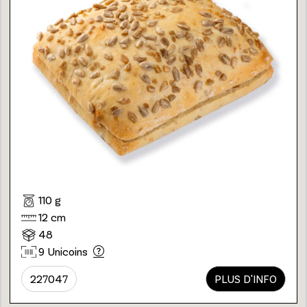
110 g
12 cm
48
9 Unicoins
227047
PLUS D'INFO