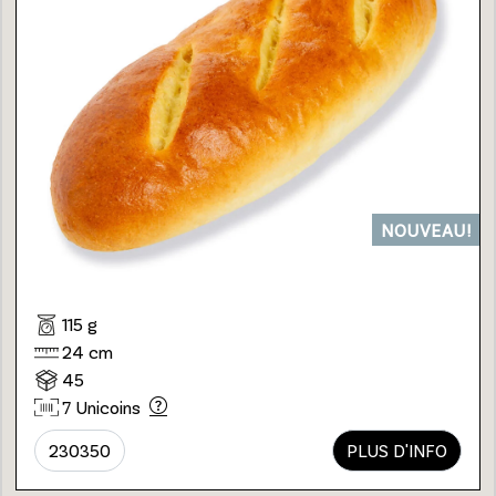
NOUVEAU!
115 g
24 cm
45
7 Unicoins
230350
PLUS D'INFO