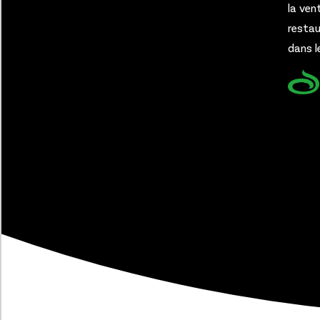
la ven
restau
dans l