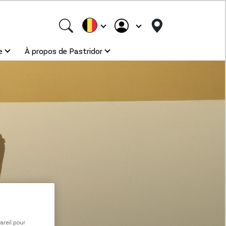
e
À propos de Pastridor
areil pour