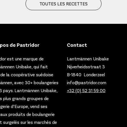
TOUTES LES RECETTES
pos de Pastridor
Contact
dor est une marque de
Lantmännen Unibake
nnnen Unibake, qui fait
Nijverheidsstraat 3
 de la coopérative suédoise
B-1840 Londerzeel
ännen, avec 30+ boulangeries
info@pastridor.com
3 pays.
Lantmännen Unibake,
+32 (0) 52 31 59 00
es plus grands groupes de
gerie d’Europe, vend ses
paux produits de boulangerie
et surgelés sur les marchés de