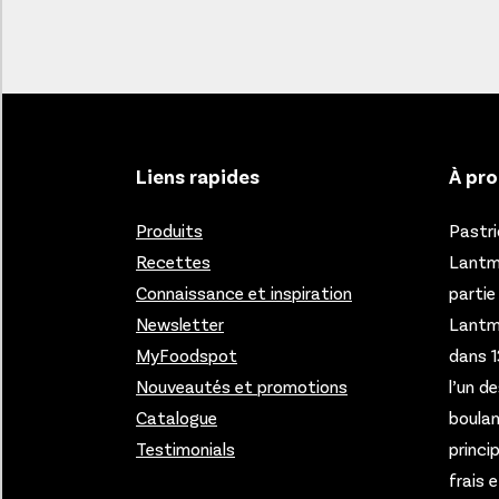
Liens rapides
À pro
Produits
Pastri
Recettes
Lantmä
Connaissance et inspiration
partie
Newsletter
Lantm
MyFoodspot
dans 1
Nouveautés et promotions
l’un d
Catalogue
boulan
Testimonials
princi
frais 