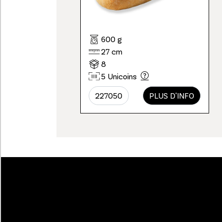
600 g
27 cm
8
5 Unicoins
227050
PLUS D'INFO