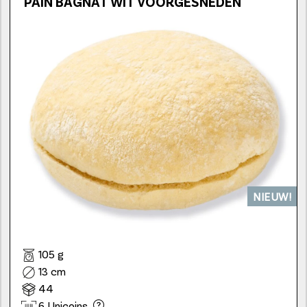
PAIN BAGNAT WIT VOORGESNEDEN
NIEUW!
105 g
13 cm
44
6 Unicoins