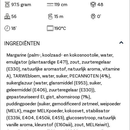
97.5 gram
119 cm
48
56
15 m
0'
18'
190°C
INGREDIËNTEN
Margarine (palm-, koolzaad- en kokosnootolie, water,
emulgator (plantaardige E471), zout, zuurteregelaar
(E330), natuurlijke aromastof, natuurlijk aroma, vitamine
A), TARWEbloem, water, suiker, PECANNOTEN (4%),
suikerglazuur (water, glansmiddel (E953), suiker,
geleermiddel (E406), zuurteregelaar (E330)),
gepasteuriseerd EI, gist, ahornsiroop (1%),
puddingpoeder (suiker, gemodificeerd zetmeel, weipoeder
(MELK), mager MELKpoeder, kokosvet, stabilisator
(E339ii, E404, E450iii, E451i), glucosestroop, natuurlijk
vanille aroma, kleurstof (E160aiii), zout, MELKeiwit),