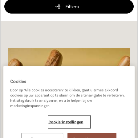
Filters
Loading...
Cookies
Door op “Alle cookies accepteren” te klikken, gaat u ermee akkoord
cookies op uw apparaat op te slaan om de sitenavigatie te verbeteren,
het sitegebruik te analyseren, en u te helpen bij uw
marketinginspanningen.
Cookie-instellingen