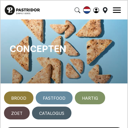
CONCEPTEN
BROOD
FASTFOOD
HARTIG
ZOET
CATALOGUS