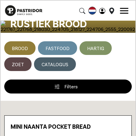
RUSTIEK BROOD
BROOD
FASTFOOD
HARTIG
ZOET
CATALOGUS
Filters
Loading...
MINI NAANTA POCKET BREAD