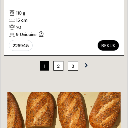
110 g
15 cm
70
9 Unicoins
226948
BEKIJK
1
2
3