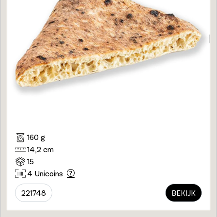
160 g
14,2 cm
15
4 Unicoins
221748
BEKIJK