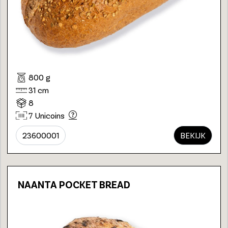
800 g
31 cm
8
7 Unicoins
23600001
BEKIJK
NAANTA POCKET BREAD