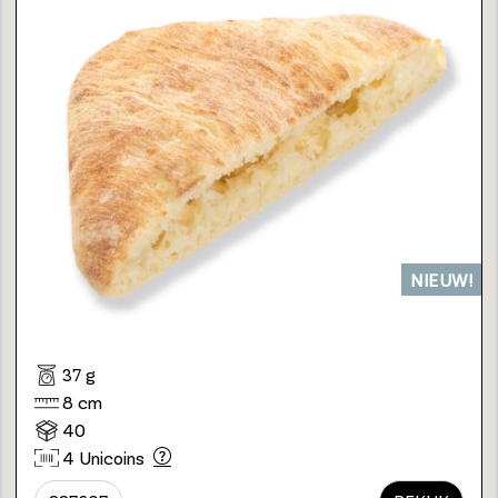
NIEUW!
37 g
8 cm
40
4 Unicoins