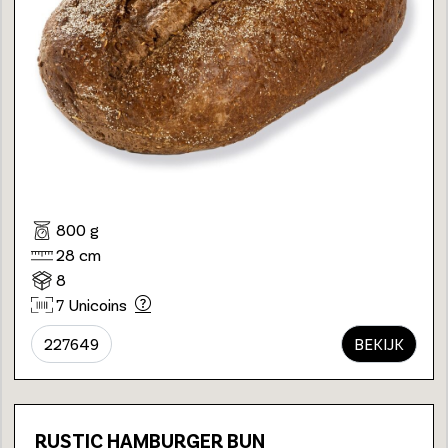
800 g
28 cm
8
7 Unicoins
227649
BEKIJK
RUSTIC HAMBURGER BUN