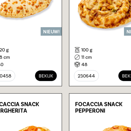
NIEUW!
N
120 g
100 g
18 cm
11 cm
30
48
30458
BEKIJK
230644
BEK
CACCIA SNACK
FOCACCIA SNACK
RGHERITA
PEPPERONI