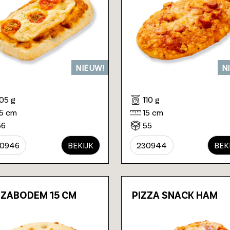
NIEUW!
N
105 g
110 g
15 cm
15 cm
56
55
30946
BEKIJK
230944
BEK
ZZABODEM 15 CM
PIZZA SNACK HAM