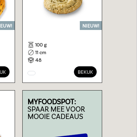
IEUW!
NIEUW!
100 g
11 cm
48
IJK
BEKIJK
MYFOODSPOT:
SPAAR MEE VOOR
MOOIE CADEAUS