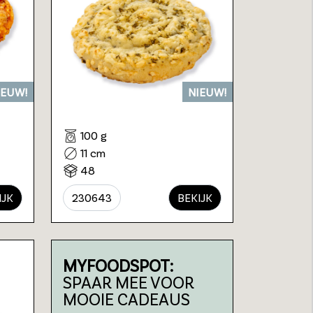
IEUW!
NIEUW!
100 g
11 cm
48
IJK
230643
BEKIJK
MYFOODSPOT:
SPAAR MEE VOOR
MOOIE CADEAUS