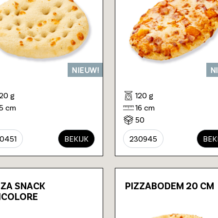
NIEUW!
N
120 g
120 g
15 cm
16 cm
50
0451
BEKIJK
230945
BEK
ZZA SNACK
PIZZABODEM 20 CM
ICOLORE