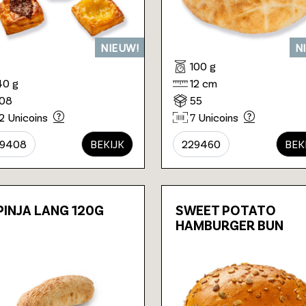
NIEUW!
N
100 g
40 g
12 cm
108
55
12 Unicoins
7 Unicoins
29408
BEKIJK
229460
BEK
PINJA LANG 120G
SWEET POTATO
HAMBURGER BUN