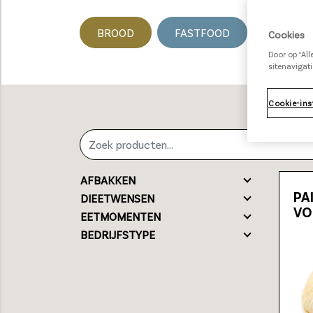
BROOD
FASTFOOD
HARTIG
Cookies
Door op “Al
sitenavigati
Cookie-ins
AFBAKKEN
PA
DIEETWENSEN
VO
EETMOMENTEN
BEDRIJFSTYPE