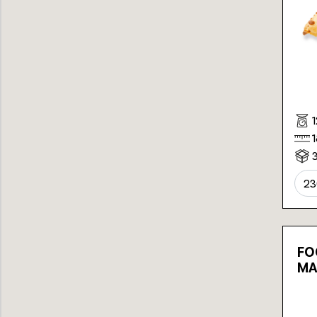
2
FO
MA