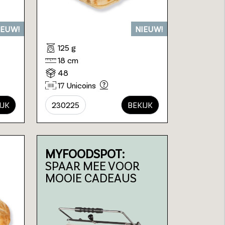
IEUW!
NIEUW!
125 g
18 cm
48
17 Unicoins
IJK
230225
BEKIJK
MYFOODSPOT:
SPAAR MEE VOOR
MOOIE CADEAUS