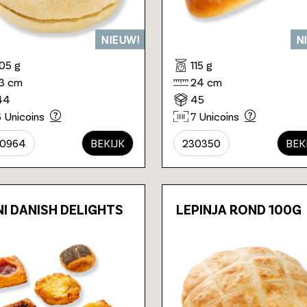
NIEUW!
N
105 g
115 g
13 cm
24 cm
44
45
6 Unicoins
7 Unicoins
30964
BEKIJK
230350
BEK
NI DANISH DELIGHTS
LEPINJA ROND 100G