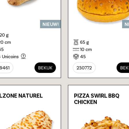
NIEUW!
N
120 g
20 cm
65 g
45
10 cm
6 Unicoins
45
9461
BEKIJK
230772
BEK
LZONE NATUREL
PIZZA SWIRL BBQ
CHICKEN