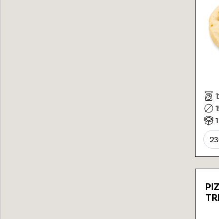
1
23
PI
TR