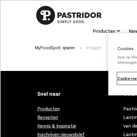
Producten
Kenn
MyFoodSpot: sparen
Inloggen
Cookies
Door op “Al
sitenavigati
Cookie-ins
Snel naar
Over 
Producten
Pastri
Recepten
Lantm
Kennis & Inspiratie
van d
Inschrijven nieuwsbrief
Lantmä