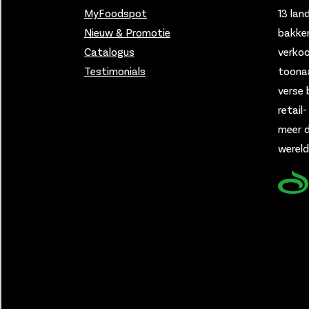
MyFoodspot
13 lan
Nieuw & Promotie
bakker
Catalogus
verko
Testimonials
toona
verse 
retail
meer d
wereld