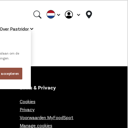
Over Pastridor
e slaan om de
ningen.
s accepteren
Links & Privacy
Cookies
Privacy
Voorwaarden MyFoodSpot
Manage cookies