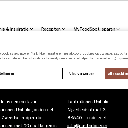
is & Inspiratie
Recepten
MyFoodSpot: sparen
le cookies accepteren” te klikken, gaat u ermee akkoord cookies op uw apparaat op t
e te verbeteren, het sitegebruik te analyseren, en u te helpen bij uw marketinginspan
tellingen
Alles verwerpen
Alle cookie
Pastridor
Contact
dor is een merk van
Lantmännen Unibake
ännnen Unibake, onderdeel
Nijverheidsstraat 3
e Zweedse coöperatie
B-1840 Londerzeel
nnen, met 30+ bakkerijen in
info@pastridor.com