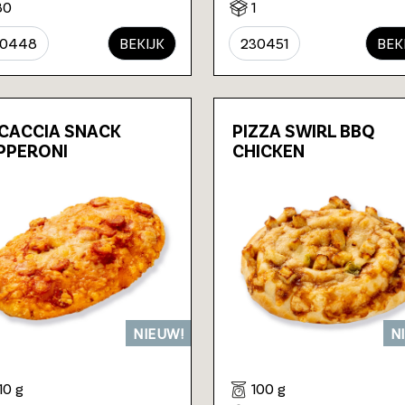
80
1
30448
BEKIJK
230451
BEK
CACCIA SNACK
PIZZA SWIRL BBQ
PPERONI
CHICKEN
NIEUW!
N
10 g
100 g