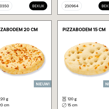
0350
BEKIJK
230964
BEK
ZZABODEM 20 CM
PIZZABODEM 15 CM
NIEUW!
N
220 g
120 g
20 cm
15 cm