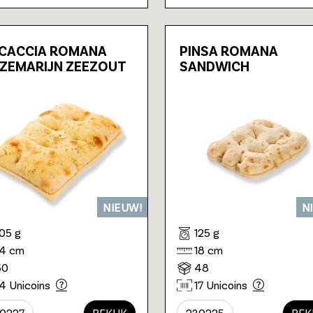
CACCIA ROMANA
PINSA ROMANA
ZEMARIJN ZEEZOUT
SANDWICH
NIEUW!
N
105 g
125 g
14 cm
18 cm
50
48
14 Unicoins
17 Unicoins
0227
BEKIJK
230225
BEK