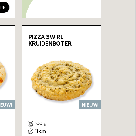
IJK
PIZZA SWIRL
KRUIDENBOTER
IEUW!
NIEUW!
100 g
11 cm