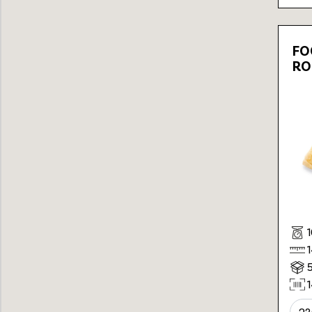
FO
RO
23