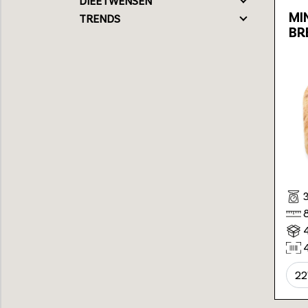
DIEETWENSEN
MI
TRENDS
BR
22