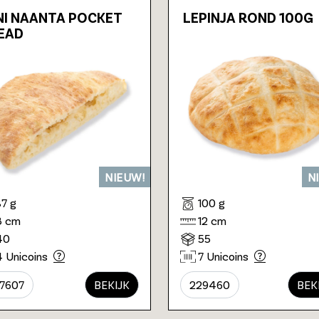
NI NAANTA POCKET
LEPINJA ROND 100G
EAD
NIEUW!
N
37 g
100 g
8 cm
12 cm
40
55
4 Unicoins
7 Unicoins
7607
BEKIJK
229460
BEK