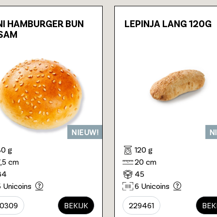
NI HAMBURGER BUN
LEPINJA LANG 120G
SAM
NIEUW!
N
30 g
120 g
7,5 cm
20 cm
84
45
5 Unicoins
6 Unicoins
0309
BEKIJK
229461
BEK