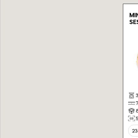
MI
SE
23