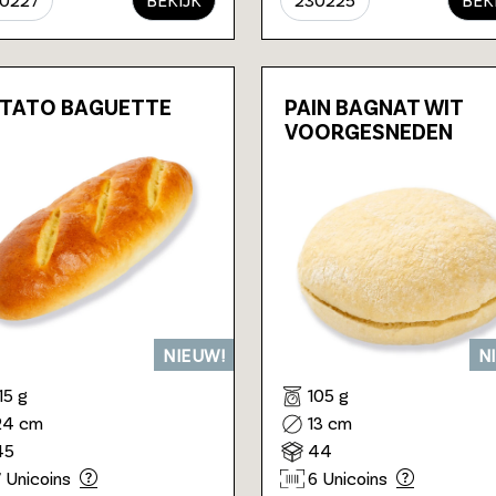
TATO BAGUETTE
PAIN BAGNAT WIT
VOORGESNEDEN
NIEUW!
N
15 g
105 g
24 cm
13 cm
45
44
7 Unicoins
6 Unicoins