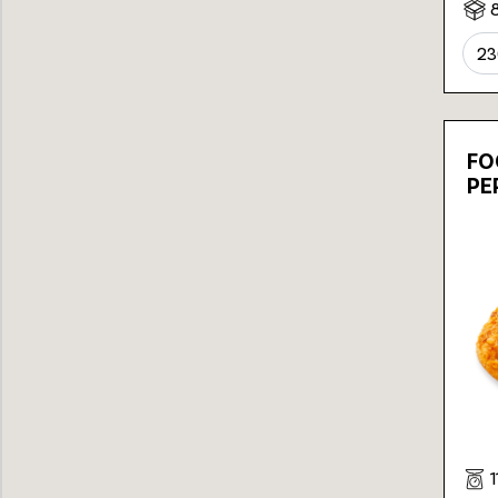
2
FO
PE
1