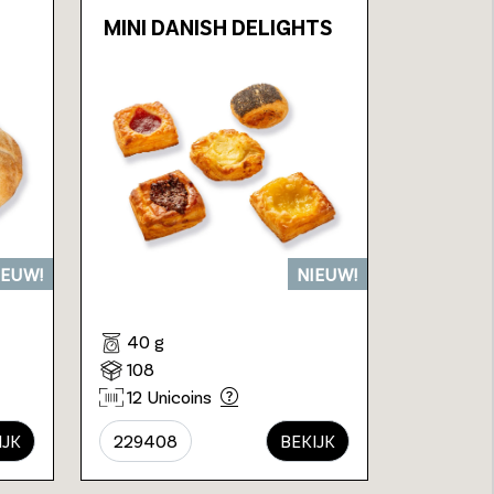
MINI DANISH DELIGHTS
IEUW!
NIEUW!
40 g
108
12 Unicoins
IJK
229408
BEKIJK