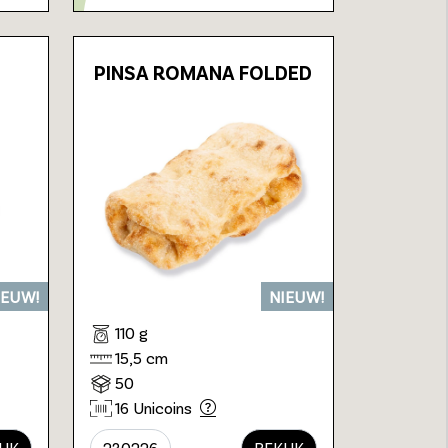
PINSA ROMANA FOLDED
IEUW!
NIEUW!
110 g
15,5 cm
50
16 Unicoins
IJK
230226
BEKIJK