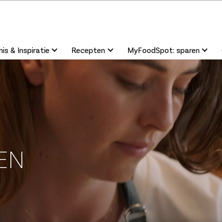
is & Inspiratie
Recepten
MyFoodSpot: sparen
EN