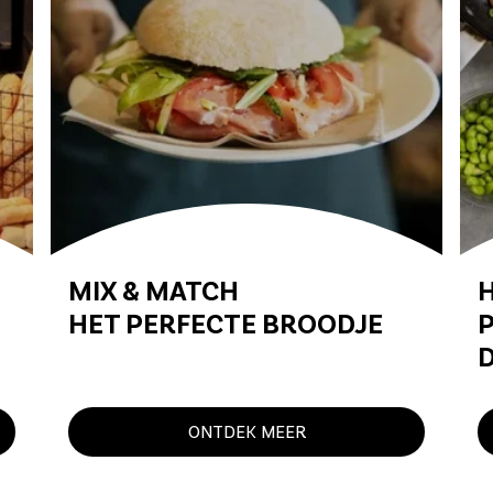
MIX & MATCH
HET PERFECTE BROODJE
P
D
ONTDEK MEER