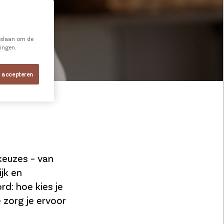
e slaan om de
ningen.
s accepteren
keuzes – van
jk en
rd: hoe kies je
 zorg je ervoor