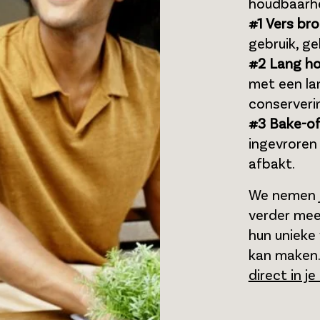
houdbaarhe
#1 Vers bro
gebruik, ge
#2 Lang ho
met een la
conserveri
#3 Bake-of
ingevroren
afbakt.
We nemen j
verder mee
hun unieke 
kan maken
direct in je