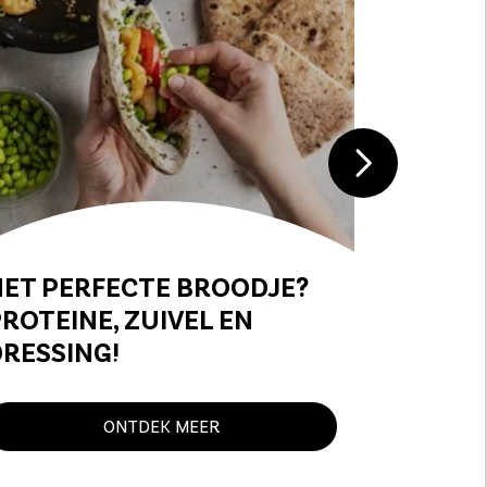
HET PERFECTE BROODJE?
TOP 9
ROTEINE, ZUIVEL EN
POPULA
RESSING!
ONTDEK MEER