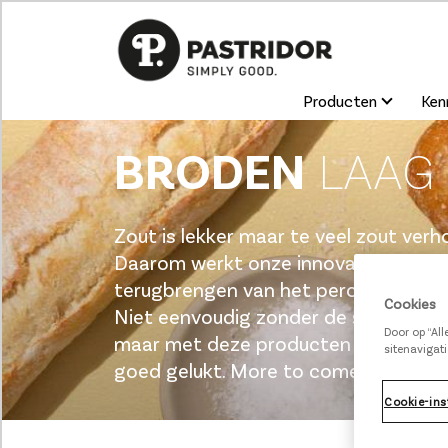
Producten
Kenn
BRODEN
LAAG 
Zout is lekker
maar t
e veel zout ver
Daaro
m
werkt onze innovatie afdeli
terugbrengen van
het
percentage
zo
Cookies
Niet eenvoudig
zonder de smaak neg
Door op “Al
maar met deze producten
met
< 1% 
sitenavigati
goed gelukt. Mo
re
to
come
.
Cookie-ins