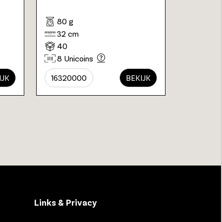
80 g
32 cm
40
8 Unicoins
IJK
16320000
BEKIJK
Links & Privacy