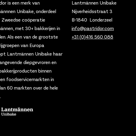
dor is een merk van
Lantmännen Unibake
ännnen Unibake, onderdeel
Nijverheidsstraat 3
e Zweedse coöperatie
B-1840 Londerzeel
nnen, met 30+ bakkerijen in
info@pastridor.com
den.
Als een van de grootste
+31 (0)416
560 088
ijgroepen van Europa
opt Lantmännen Unibake haar
angevende diepgevroren en
bakkerijproducten binnen
- en foodservicemarkten in
an 60 markten over de hele
.