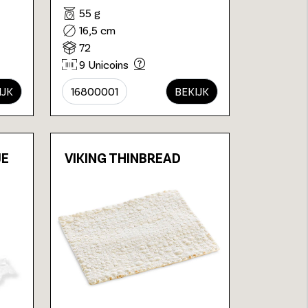
55 g
16,5 cm
72
9 Unicoins
IJK
16800001
BEKIJK
JE
VIKING THINBREAD