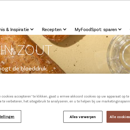
is & Inspiratie
Recepten
MyFoodSpot: sparen
IN ZOUT
hoogt de bloeddruk
.
ng aan het
ut
in onze producten.
atief te
beïnvloeden
le cookies accepteren” te klikken, gaat u ermee akkoord cookies op uw apparaat op t
zout
is het
alvast heel
e te verbeteren, het sitegebruik te analyseren, en u te helpen bij uw marketinginspan
tellingen
Alles verwerpen
Alle cookie