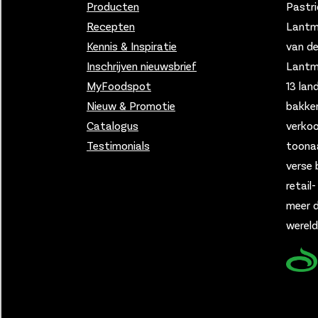
Producten
Pastri
Recepten
Lantm
Kennis & Inspiratie
van d
Inschrijven nieuwsbrief
Lantmä
MyFoodspot
13 lan
Nieuw & Promotie
bakker
Catalogus
verko
Testimonials
toona
verse 
retail
meer d
wereld