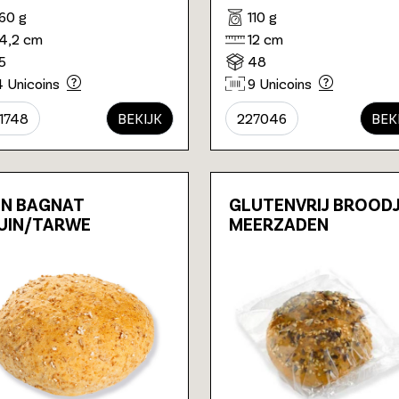
160 g
110 g
14,2 cm
12 cm
15
48
4 Unicoins
9 Unicoins
1748
BEKIJK
227046
BEK
IN BAGNAT
GLUTENVRIJ BROOD
UIN/TARWE
MEERZADEN