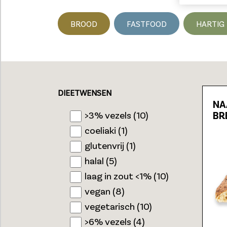
BROOD
FASTFOOD
HARTIG
Loading...
DIEETWENSEN
NA
>3% vezels (10)
BR
coeliaki (1)
glutenvrij (1)
halal (5)
laag in zout <1% (10)
vegan (8)
vegetarisch (10)
>6% vezels (4)