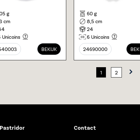
105 g
60 g
13 cm
8,5 cm
44
24
6 Unicoins
6 Unicoins
540003
BEKIJK
24690000
BEK
1
2
Pastridor
Contact