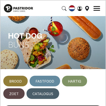
HOT DOG
BUNS
BROOD
FASTFOOD
HARTIG
ZOET
CATALOGUS