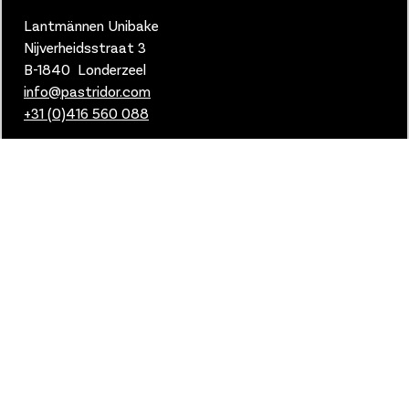
Lantmännen Unibake
Nijverheidsstraat 3
B-1840 Londerzeel
info@pastridor.com
+31 (0)416
560 088
Links & Privacy
Cookies
Privacy
Voorwaarden MyFoodSpot
Manage cookies
2024 © Lantmannen Unibake.
Alle rechten voorbehouden