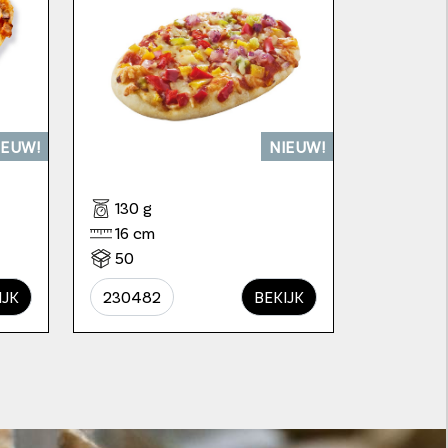
IEUW!
NIEUW!
130 g
16 cm
50
IJK
230482
BEKIJK