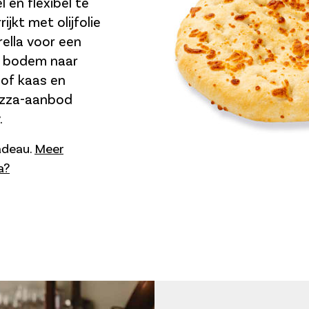
 en flexibel te
ijkt met olijfolie
ella voor een
e bodem naar
 of kaas en
izza-aanbod
.
cadeau.
Meer
a?