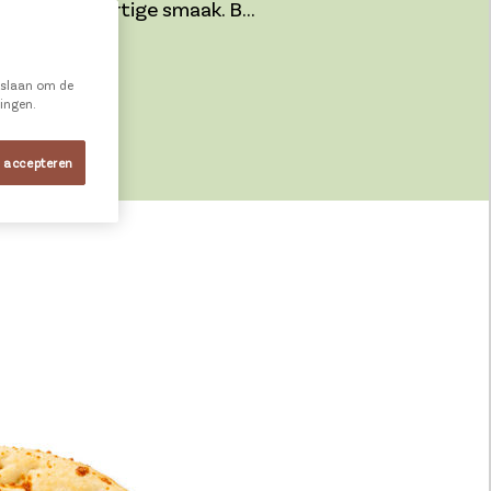
een extra hartige smaak. B...
e slaan om de
ningen.
EREN?
s accepteren