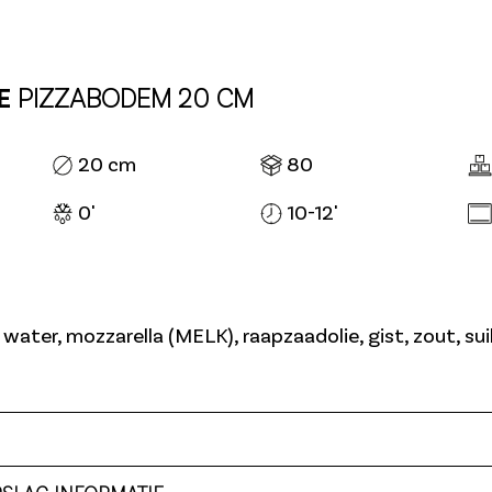
E
PIZZABODEM 20 CM
20 cm
80
0'
10-12'
ter, mozzarella (MELK), raapzaadolie, gist, zout, suik