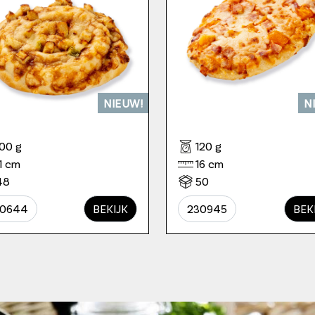
NIEUW!
N
100 g
120 g
11 cm
16 cm
48
50
30644
BEKIJK
230945
BEK