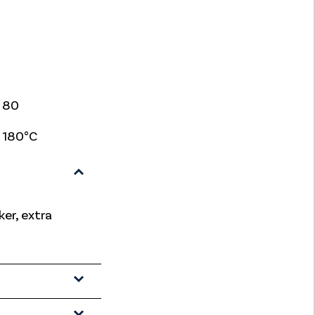
80
180°C
er, extra