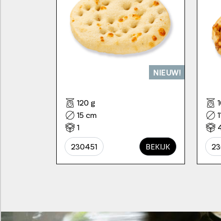
NIEUW!
120 g
15 cm
1
230451
BEKIJK
2