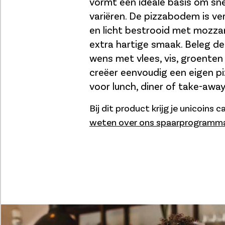
vormt een ideale basis om snel
variëren. De pizzabodem is verr
en licht bestrooid met mozzar
extra hartige smaak. Beleg d
wens met vlees, vis, groenten
creëer eenvoudig een eigen p
voor lunch, diner of take-away
Bij dit product krijg je unicoins 
weten over ons spaarprogramm