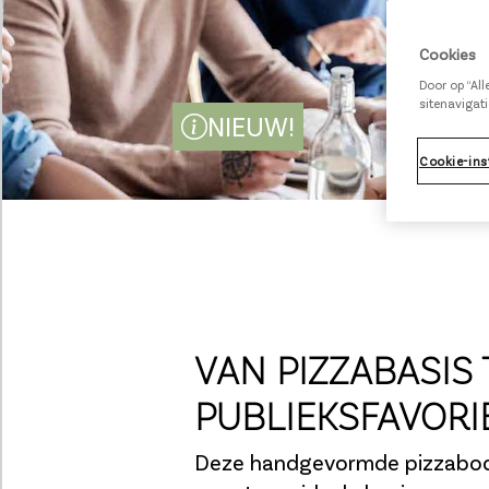
Cookies
Door op “Al
sitenavigati
NIEUW!
Cookie-ins
VAN PIZZABASIS 
PUBLIEKSFAVORI
Deze handgevormde pizzabo