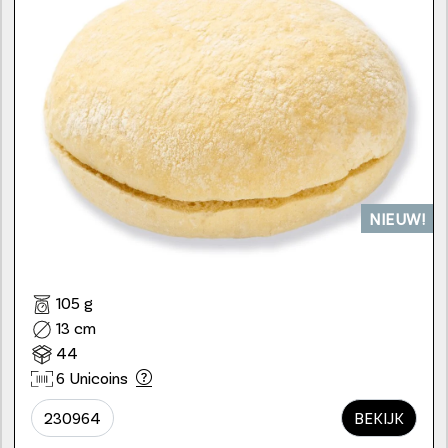
NIEUW!
105 g
13 cm
44
6 Unicoins
230964
BEKIJK