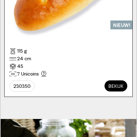
NIEUW!
115 g
24 cm
45
7 Unicoins
230350
BEKIJK