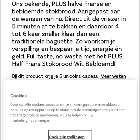
Ons bekende, PLUS halve Franse en
bebloemde stokbrood. Aangepast aan
de wensen van nu. Direct uit de vriezer in
5 minuten af te bakken en daardoor 4
tot 6 keer sneller klaar dan een
traditionele baguette. Zo voorkom je
verspilling en bespaar je tijd, energie én
geld. Full taste, no waste met het PLUS
Half Frans Stokbrood Wit Bebloemd!
Bij dit product krijg je 5 unicoins cadeau.
Meer weten
over ons spaarprogramma?
Cookies
Door op “Alle cookies accepteren” te klikken, gaat u ermee akkoord
cookies op uw apparaat op te slaan om de sitenavigatie te verbeteren,
het sitegebruik te analyseren, en u te helpen bij uw
marketinginspanningen.
Cookie-instellingen