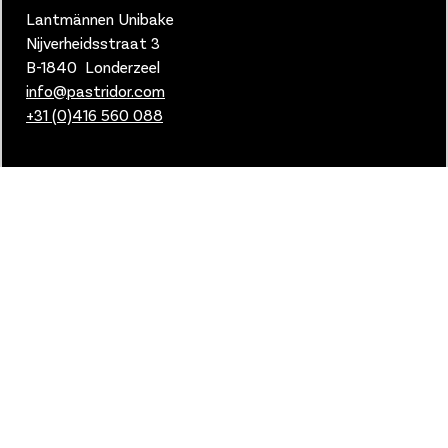
Lantmännen Unibake
Nijverheidsstraat 3
B-1840 Londerzeel
info@pastridor.com
+31 (0)416
560 088
Links & Privacy
Cookies
Privacy
Voorwaarden MyFoodSpot
Manage cookies
2024 © Lantmannen Unibake.
Alle rechten voorbehouden