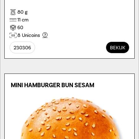
80 g
11 cm
60
8 Unicoins
230306
BEKIJK
MINI HAMBURGER BUN SESAM