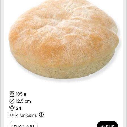
105 g
12,5 cm
24
4 Unicoins
23620000
BEKIJK