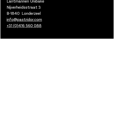
Lantmännen Unibake
Nijverheidsstraat 3
B-1840 Londerzeel
info@pastridor.com
+31 (0)416
560 088
Links & Privacy
Cookies
Privacy
Voorwaarden MyFoodSpot
Manage cookies
2024 © Lantmannen Unibake.
Alle rechten voorbehouden