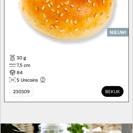
NIEUW!
30 g
7,5 cm
84
5 Unicoins
230309
BEKIJK