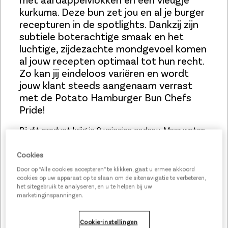
kurkuma. Deze bun zet jou en al je burger
recepturen in de spotlights. Dankzij zijn
subtiele boterachtige smaak en het
luchtige, zijdezachte mondgevoel komen
al jouw recepten optimaal tot hun recht.
Zo kan jij eindeloos variëren en wordt
jouw klant steeds aangenaam verrast
met de Potato Hamburger Bun Chefs
Pride!
Bij dit product krijg je 9 unicoins cadeau.
Meer weten
over ons spaarprogramma?
Cookies
Door op “Alle cookies accepteren” te klikken, gaat u ermee akkoord
cookies op uw apparaat op te slaan om de sitenavigatie te verbeteren,
het sitegebruik te analyseren, en u te helpen bij uw
marketinginspanningen.
Cookie-instellingen