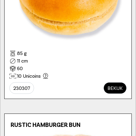
85 g
11 cm
60
10 Unicoins
230307
BEKIJK
RUSTIC HAMBURGER BUN