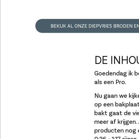
BEKIJK AL ONZE DIEPVRIES BRODEN E
DE INHO
Goedendag ik be
als een Pro.
Nu gaan we kijke
op een bakplaat
bakt gaat de vi
meer af krijgen.
producten nog e
0:36 - 1:17 rijzen