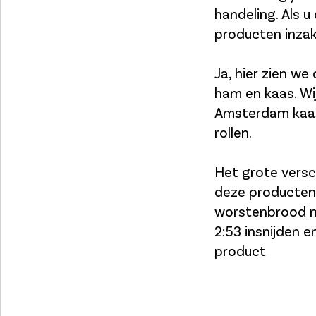
handeling. Als 
producten inza
Ja, hier zien w
ham en kaas. Wij
Amsterdam kaas 
rollen.
Het grote versc
deze producten
worstenbrood mo
2:53 insnijden 
product