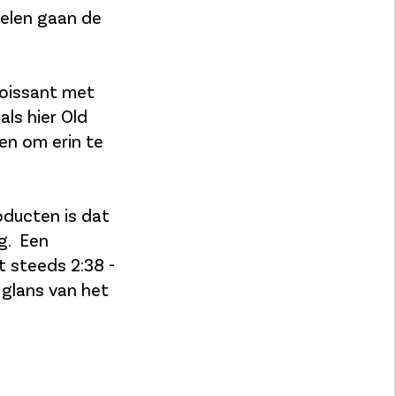
pelen gaan de
roissant met
als hier Old
en om erin te
oducten is dat
g. Een
t steeds 2:38 -
 glans van het