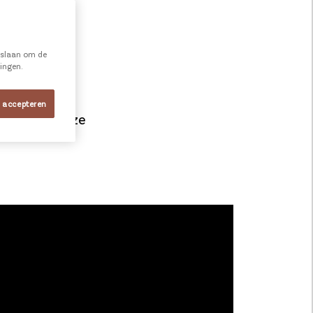
e slaan om de
ningen.
s accepteren
akken van onze