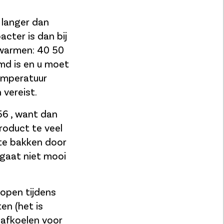
 langer dan
acter is dan bij
rwarmen: 40 50
d is en u moet
temperatuur
 vereist.
56 , want dan
product te veel
r te bakken door
 gaat niet mooi
 open tijdens
en (het is
 afkoelen voor