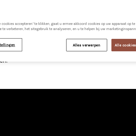
ADVIES
HARTIGE
le cookies accepteren” te klikken, gaat u ermee akkoord cookies op uw apparaat op t
UCTEN
e te verbeteren, het sitegebruik te analyseren, en u te helpen bij uw marketinginspan
tellingen
Alles verwerpen
Alle cookie
r Mark van der Linden geeft advies over het afb
en.