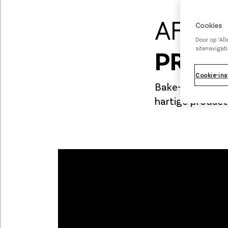
AFBAK
Cookies
Door op “Al
PROD
sitenavigati
Cookie-ins
Bake-off Adviso
hartige product