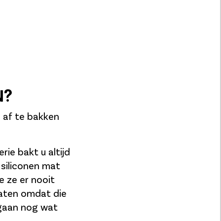
N?
n af te bakken
rie bakt u altijd
 siliconen mat
e ze er nooit
 laten omdat die
 gaan nog wat